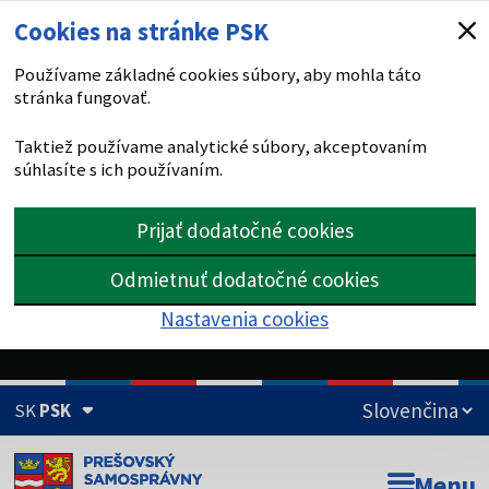
Cookies na stránke PSK
Používame základné cookies súbory, aby mohla táto
stránka fungovať.
Taktiež používame analytické súbory, akceptovaním
súhlasíte s ich používaním.
Prijať dodatočné cookies
Odmietnuť dodatočné cookies
Nastavenia cookies
SK
PSK
Doména psk.sk je oficiálna
Menu