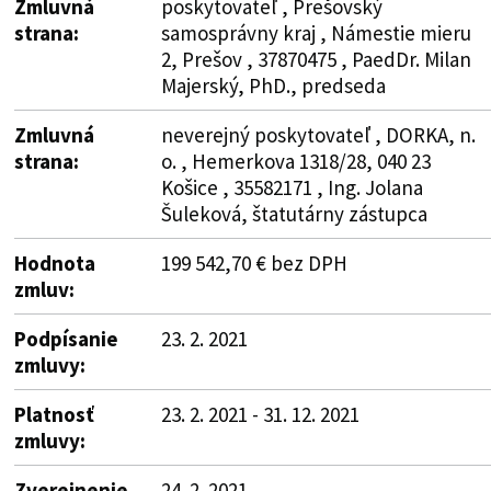
Zmluvná
poskytovateľ , Prešovský
strana:
samosprávny kraj , Námestie mieru
2, Prešov , 37870475 , PaedDr. Milan
Majerský, PhD., predseda
Zmluvná
neverejný poskytovateľ , DORKA, n.
strana:
o. , Hemerkova 1318/28, 040 23
Košice , 35582171 , Ing. Jolana
Šuleková, štatutárny zástupca
Hodnota
199 542,70 € bez DPH
zmluv:
Podpísanie
23. 2. 2021
zmluvy:
Platnosť
23. 2. 2021 - 31. 12. 2021
zmluvy:
Zverejnenie
24. 2. 2021