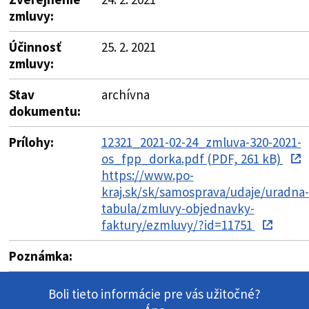
zmluvy:
Účinnosť
25. 2. 2021
zmluvy:
Stav
archívna
dokumentu:
Prílohy:
12321_2021-02-24_zmluva-320-2021-
os_fpp_dorka.pdf (PDF, 261 kB)
https://www.po-
kraj.sk/sk/samosprava/udaje/uradna-
tabula/zmluvy-objednavky-
faktury/ezmluvy/?id=11751
Poznámka:
Boli tieto informácie pre vás užitočné?