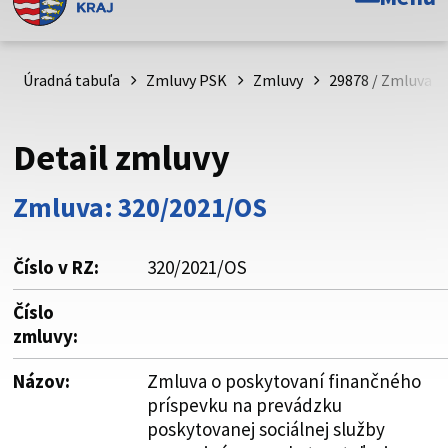
Toto je oficiálna webová stránka Prešovského
samosprávneho kraja. Oficiálne stránky využívajú doménu
psk.sk.
Úradná tabuľa
Zmluvy PSK
Zmluvy
29878 / Zmluva o
Táto stránka je zabezpečená
Detail zmluvy
Buďte pozorní a vždy sa uistite, že zdieľate informácie iba
cez zabezpečenú webovú stránku. Zabezpečená stránka
Zmluva: 320/2021/OS
vždy začína https:// pred názvom domény webového sídla.
Číslo v RZ:
320/2021/OS
Číslo
zmluvy:
Názov:
Zmluva o poskytovaní finančného
príspevku na prevádzku
poskytovanej sociálnej služby