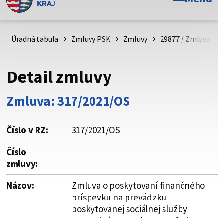
Toto je oficiálna webová stránka Prešovského
samosprávneho kraja. Oficiálne stránky využívajú doménu
psk.sk.
Úradná tabuľa
Zmluvy PSK
Zmluvy
29877 / Zmluva o
Táto stránka je zabezpečená
Detail zmluvy
Buďte pozorní a vždy sa uistite, že zdieľate informácie iba
cez zabezpečenú webovú stránku. Zabezpečená stránka
Zmluva: 317/2021/OS
vždy začína https:// pred názvom domény webového sídla.
Číslo v RZ:
317/2021/OS
Číslo
zmluvy:
Názov:
Zmluva o poskytovaní finančného
príspevku na prevádzku
poskytovanej sociálnej služby