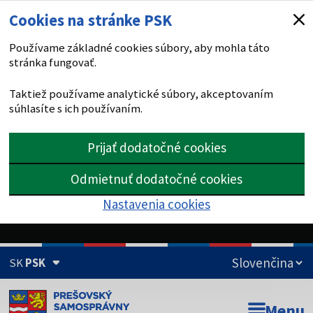
Cookies na stránke PSK
Používame základné cookies súbory, aby mohla táto
stránka fungovať.
Taktiež používame analytické súbory, akceptovaním
súhlasíte s ich používaním.
Prijať dodatočné cookies
Odmietnuť dodatočné cookies
Nastavenia cookies
SK
PSK
Doména psk.sk je oficiálna
Menu