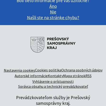
Boli tieto informácie pre vás užitočné?
Áno
Nie
Našli ste na stránke chybu?
Cookies politika
Ochrana osobných údajov
Nastavenia cookies
Autorské informácie
Kontakty
Mapa stránok
RSS
Vyhlásenie o prístupnosti
Správca obsahu a technický prevádzkovateľ
Prevádzkovateľom služby je Prešovský
samosprávny kraj.