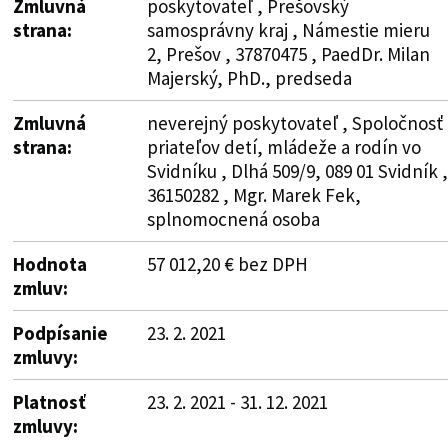
Zmluvná
poskytovateľ , Prešovský
strana:
samosprávny kraj , Námestie mieru
2, Prešov , 37870475 , PaedDr. Milan
Majerský, PhD., predseda
Zmluvná
neverejný poskytovateľ , Spoločnosť
strana:
priateľov detí, mládeže a rodín vo
Svidníku , Dlhá 509/9, 089 01 Svidník ,
36150282 , Mgr. Marek Fek,
splnomocnená osoba
Hodnota
57 012,20 € bez DPH
zmluv:
Podpísanie
23. 2. 2021
zmluvy:
Platnosť
23. 2. 2021 - 31. 12. 2021
zmluvy: