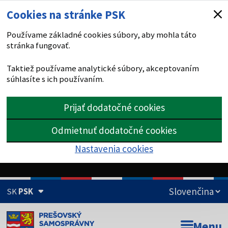
Cookies na stránke PSK
Používame základné cookies súbory, aby mohla táto
stránka fungovať.
Taktiež používame analytické súbory, akceptovaním
súhlasíte s ich používaním.
Prijať dodatočné cookies
Odmietnuť dodatočné cookies
Nastavenia cookies
SK
PSK
Doména psk.sk je oficiálna
Menu