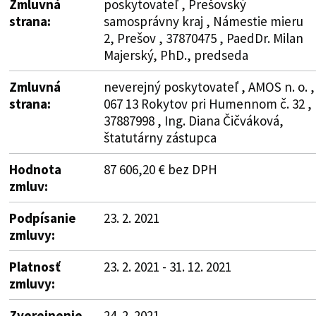
Zmluvná
poskytovateľ , Prešovský
strana:
samosprávny kraj , Námestie mieru
2, Prešov , 37870475 , PaedDr. Milan
Majerský, PhD., predseda
Zmluvná
neverejný poskytovateľ , AMOS n. o. ,
strana:
067 13 Rokytov pri Humennom č. 32 ,
37887998 , Ing. Diana Čičváková,
štatutárny zástupca
Hodnota
87 606,20 € bez DPH
zmluv:
Podpísanie
23. 2. 2021
zmluvy:
Platnosť
23. 2. 2021 - 31. 12. 2021
zmluvy:
Zverejnenie
24. 2. 2021