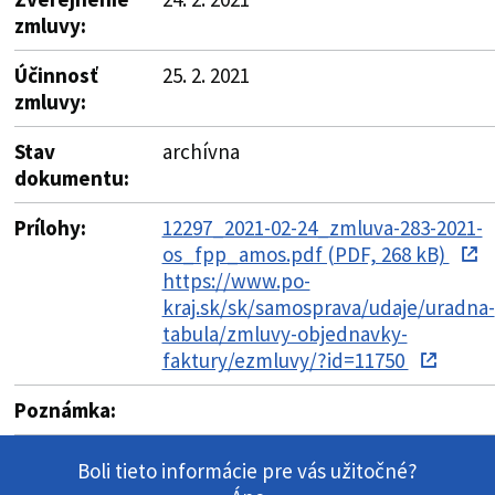
zmluvy:
Účinnosť
25. 2. 2021
zmluvy:
Stav
archívna
dokumentu:
Prílohy:
12297_2021-02-24_zmluva-283-2021-
os_fpp_amos.pdf (PDF, 268 kB)
https://www.po-
kraj.sk/sk/samosprava/udaje/uradna-
tabula/zmluvy-objednavky-
faktury/ezmluvy/?id=11750
Poznámka:
Boli tieto informácie pre vás užitočné?