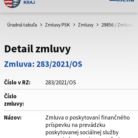
Toto je oficiálna webová stránka Prešovského
samosprávneho kraja. Oficiálne stránky využívajú doménu
psk.sk.
Úradná tabuľa
Zmluvy PSK
Zmluvy
29856 / Zmluva o
Táto stránka je zabezpečená
Detail zmluvy
Buďte pozorní a vždy sa uistite, že zdieľate informácie iba
cez zabezpečenú webovú stránku. Zabezpečená stránka
Zmluva: 283/2021/OS
vždy začína https:// pred názvom domény webového sídla.
Číslo v RZ:
283/2021/OS
Číslo
zmluvy:
Názov:
Zmluva o poskytovaní finančného
príspevku na prevádzku
poskytovanej sociálnej služby