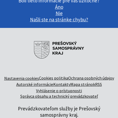
Boli tieto informácie pre vás užitočné?
Áno
Nie
Našli ste na stránke chybu?
Cookies politika
Ochrana osobných údajov
Nastavenia cookies
Autorské informácie
Kontakty
Mapa stránok
RSS
Vyhlásenie o prístupnosti
Správca obsahu a technický prevádzkovateľ
Prevádzkovateľom služby je Prešovský
samosprávny kraj.