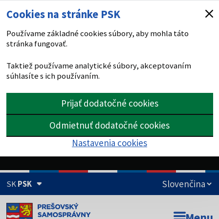
Cookies na stránke PSK
Používame základné cookies súbory, aby mohla táto
stránka fungovať.
Taktiež používame analytické súbory, akceptovaním
súhlasíte s ich používaním.
Prijať dodatočné cookies
Odmietnuť dodatočné cookies
Nastavenia cookies
SK
PSK
Doména psk.sk je oficiálna
Menu