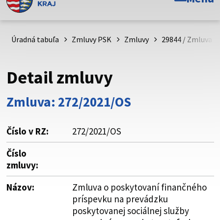
Toto je oficiálna webová stránka Prešovského
samosprávneho kraja. Oficiálne stránky využívajú doménu
psk.sk.
Úradná tabuľa
Zmluvy PSK
Zmluvy
29844 / Zmluva o
Táto stránka je zabezpečená
Detail zmluvy
Buďte pozorní a vždy sa uistite, že zdieľate informácie iba
cez zabezpečenú webovú stránku. Zabezpečená stránka
Zmluva: 272/2021/OS
vždy začína https:// pred názvom domény webového sídla.
Číslo v RZ:
272/2021/OS
Číslo
zmluvy:
Názov:
Zmluva o poskytovaní finančného
príspevku na prevádzku
poskytovanej sociálnej služby