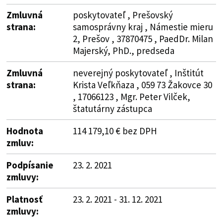
Zmluvná
poskytovateľ , Prešovský
strana:
samosprávny kraj , Námestie mieru
2, Prešov , 37870475 , PaedDr. Milan
Majerský, PhD., predseda
Zmluvná
neverejný poskytovateľ , Inštitút
strana:
Krista Veľkňaza , 059 73 Žakovce 30
, 17066123 , Mgr. Peter Vilček,
štatutárny zástupca
Hodnota
114 179,10 € bez DPH
zmluv:
Podpísanie
23. 2. 2021
zmluvy:
Platnosť
23. 2. 2021 - 31. 12. 2021
zmluvy: