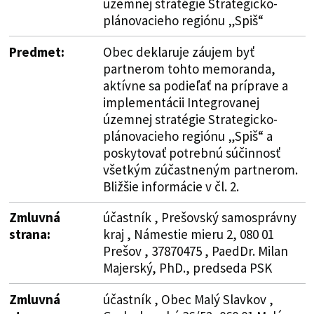
územnej stratégie Strategicko-
plánovacieho regiónu „Spiš“
Predmet:
Obec deklaruje záujem byť
partnerom tohto memoranda,
aktívne sa podieľať na príprave a
implementácii Integrovanej
územnej stratégie Strategicko-
plánovacieho regiónu „Spiš“ a
poskytovať potrebnú súčinnosť
všetkým zúčastneným partnerom.
Bližšie informácie v čl. 2.
Zmluvná
účastník , Prešovský samosprávny
strana:
kraj , Námestie mieru 2, 080 01
Prešov , 37870475 , PaedDr. Milan
Majerský, PhD., predseda PSK
Zmluvná
účastník , Obec Malý Slavkov ,