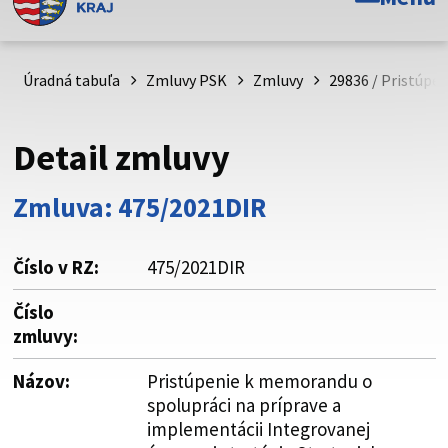
Toto je oficiálna webová stránka Prešovského
samosprávneho kraja. Oficiálne stránky využívajú doménu
psk.sk.
Úradná tabuľa
Zmluvy PSK
Zmluvy
29836 / Pristúpe
Táto stránka je zabezpečená
Detail zmluvy
Buďte pozorní a vždy sa uistite, že zdieľate informácie iba
cez zabezpečenú webovú stránku. Zabezpečená stránka
Zmluva: 475/2021DIR
vždy začína https:// pred názvom domény webového sídla.
Číslo v RZ:
475/2021DIR
Číslo
zmluvy:
Názov:
Pristúpenie k memorandu o
spolupráci na príprave a
implementácii Integrovanej