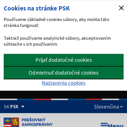
Cookies na stránke PSK
Používame základné cookies súbory, aby mohla táto
stránka fungovať.
Taktiež používame analytické súbory, akceptovaním
súhlasíte s ich používaním.
Prijať dodatočné cookies
Odmietnuť dodatočné cookies
Nastavenia cookies
SK
PSK
Doména psk.sk je oficiálna
Menu