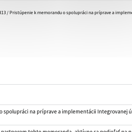
813 / Pristúpenie k memorandu o spolupráci na príprave a imple
 spolupráci na príprave a implementácii Integrovanej 
 partnerom tohto memoranda, aktívne sa podieľať na pr