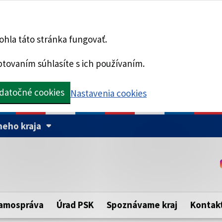
hla táto stránka fungovať.
tovaním súhlasíte s ich používaním.
datočné cookies
Nastavenia cookies
eho kraja
Táto stránka je zabezpe
Buďte pozorní a vždy sa ui
ého samosprávneho kraja.
zabezpečenú webovú strá
https:// pred názvom dom
amospráva
Úrad PSK
Spoznávame kraj
Kontak