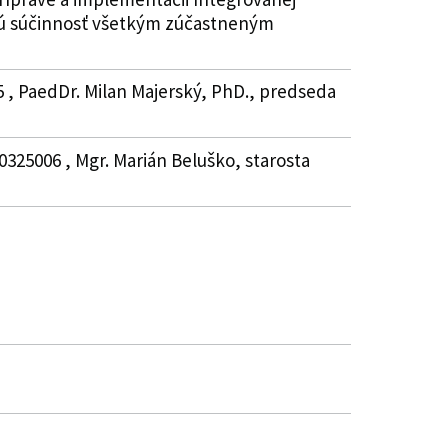
bnú súčinnosť všetkým zúčastneným
5 , PaedDr. Milan Majerský, PhD., predseda
0325006 , Mgr. Marián Beluško, starosta