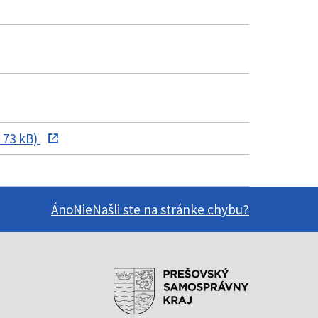
 73 kB)
Áno
Nie
Našli ste na stránke chybu?