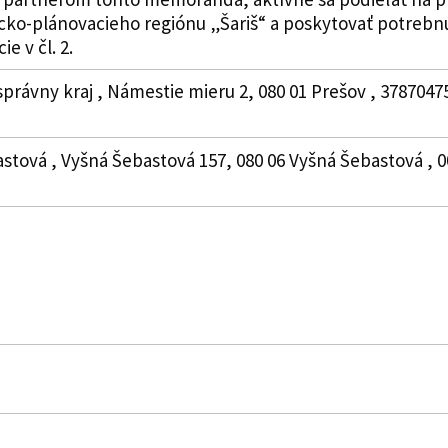
icko-plánovacieho regiónu „Šariš“ a poskytovať potre
e v čl. 2.
právny kraj , Námestie mieru 2, 080 01 Prešov , 3787047
stová , Vyšná Šebastová 157, 080 06 Vyšná Šebastová , 0