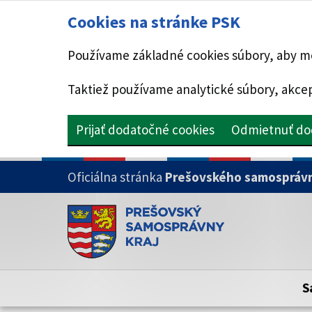
Cookies na stránke PSK
Používame základné cookies súbory, aby mo
Taktiež používame analytické súbory, akcep
Prijať dodatočné cookies
Odmietnuť do
PRESKOČIŤ NA HLAVNÝ OBSAH
Oficiálna stránka
Prešovského samosprávn
Doména psk.sk je oficiálna
Toto je oficiálna webová stránka Prešovsk
Oficiálne stránky využívajú doménu psk.sk.
S