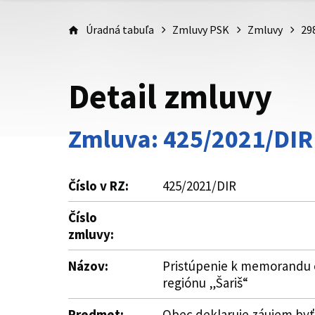
Úradná tabuľa
Zmluvy PSK
Zmluvy
29
Detail zmluvy
Zmluva: 425/2021/DIR
Číslo v RZ:
425/2021/DIR
Číslo
zmluvy:
Názov:
Pristúpenie k memorandu o
regiónu „Šariš“
Predmet:
Obec deklaruje záujem byť