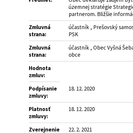
územnej stratégie Strateg
partnerom. Bližšie informáci
Zmluvná
účastník , Prešovský samos
strana:
PSK
Zmluvná
účastník , Obec Vyšná Šeba
strana:
obce
Hodnota
zmluv:
Podpísanie
18. 12. 2020
zmluvy:
Platnosť
18. 12. 2020
zmluvy:
Zverejnenie
22. 2. 2021