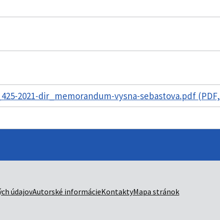
425-2021-dir_memorandum-vysna-sebastova.pdf (PDF,
ch údajov
Autorské informácie
Kontakty
Mapa stránok