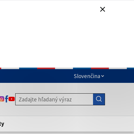
čená
ODKAZ SA OTVORÍ NA NOVEJ KARTE
ODKAZ SA OTVORÍ NA NOVEJ KARTE
ODKAZ SA OTVORÍ NA NOVEJ KARTE
stite, že zdieľate informácie iba cez
nku. Zabezpečená stránka vždy začína
ény webového sídla.
ty