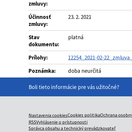
zmluvy:
Účinnosť
23. 2. 2021
zmluvy:
Stav
platná
dokumentu:
Prílohy:
12254_2021-02-22_zmluva_
Poznámka:
doba neurčitá
Boli tieto informácie pre vás užitočné?
Cookies politika
Ochrana osobný
Nastavenia cookies
RSS
Vyhlásenie o prístupnosti
Správca obsahu a technický prevádzkovateľ