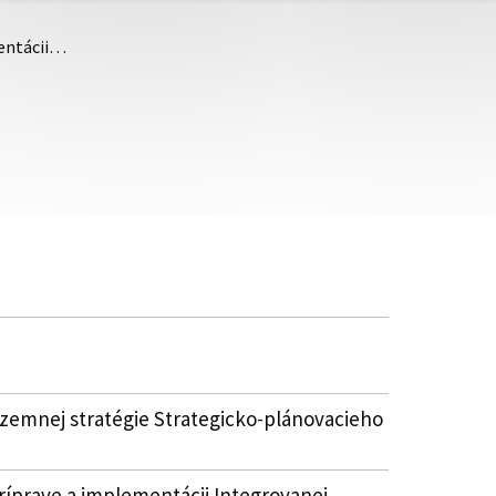
mentácii…
územnej stratégie Strategicko-plánovacieho
íprave a implementácii Integrovanej