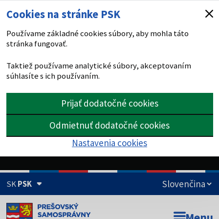
Cookies na stránke PSK
Používame základné cookies súbory, aby mohla táto
stránka fungovať.
Taktiež používame analytické súbory, akceptovaním
súhlasíte s ich používaním.
Prijať dodatočné cookies
Odmietnuť dodatočné cookies
Nastavenia cookies
SK
PSK
Doména psk.sk je oficiálna
Menu