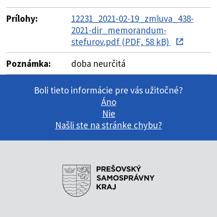
Prílohy:
12231_2021-02-19_zmluva_438-
2021-dir_memorandum-
stefurov.pdf (PDF, 58 kB)
Poznámka:
doba neurčitá
Boli tieto informácie pre vás užitočné?
Áno
Nie
Našli ste na stránke chybu?