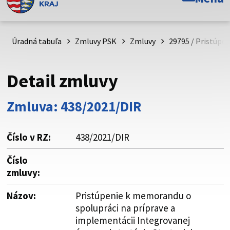
Toto je oficiálna webová stránka Prešovského
samosprávneho kraja. Oficiálne stránky využívajú doménu
psk.sk.
Úradná tabuľa
Zmluvy PSK
Zmluvy
29795 / Pristúpe
Táto stránka je zabezpečená
Detail zmluvy
Buďte pozorní a vždy sa uistite, že zdieľate informácie iba
cez zabezpečenú webovú stránku. Zabezpečená stránka
Zmluva: 438/2021/DIR
vždy začína https:// pred názvom domény webového sídla.
Číslo v RZ:
438/2021/DIR
Číslo
zmluvy:
Názov:
Pristúpenie k memorandu o
spolupráci na príprave a
implementácii Integrovanej