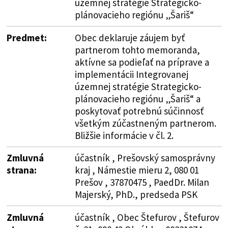
územnej stratégie Strategicko-
plánovacieho regiónu „Šariš“
Predmet:
Obec deklaruje záujem byť
partnerom tohto memoranda,
aktívne sa podieľať na príprave a
implementácii Integrovanej
územnej stratégie Strategicko-
plánovacieho regiónu „Šariš“ a
poskytovať potrebnú súčinnosť
všetkým zúčastneným partnerom.
Bližšie informácie v čl. 2.
Zmluvná
účastník , Prešovský samosprávny
strana:
kraj , Námestie mieru 2, 080 01
Prešov , 37870475 , PaedDr. Milan
Majerský, PhD., predseda PSK
Zmluvná
účastník , Obec Štefurov , Štefurov