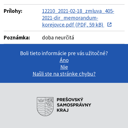
Prílohy:
12210_2021-02-18_zmluva_405-
2021-dir_memorandum-
korejovce.pdf (PDF, 59 kB)
Poznámka:
doba neurčitá
Boli tieto informácie pre vás užitočné?
Áno
Nie
Našli ste na stránke chybu?