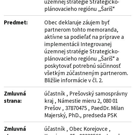
územnej stratégie Strategicko-
plánovacieho regiónu „Šariš“
Predmet:
Obec deklaruje záujem byť
partnerom tohto memoranda,
aktívne sa podieľať na príprave a
implementácii Integrovanej
územnej stratégie Strategicko-
plánovacieho regiónu „Šariš“ a
poskytovať potrebnú súčinnosť
všetkým zúčastneným partnerom.
Bližšie informácie v čl. 2.
Zmluvná
účastník , Prešovský samosprávny
strana:
kraj , Námestie mieru 2, 080 01
Prešov , 37870475 , PaedDr. Milan
Majerský, PhD., predseda PSK
Zmluvná
účastník , Obec Korejovce ,