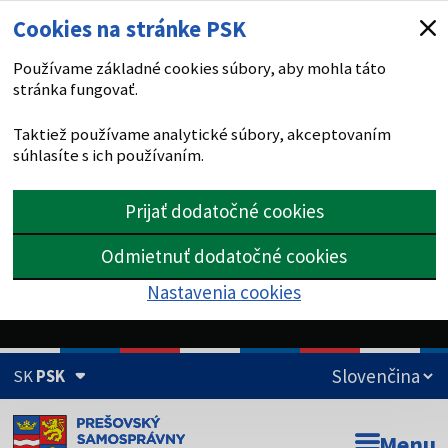
Cookies na stránke PSK
Používame základné cookies súbory, aby mohla táto
stránka fungovať.
Taktiež používame analytické súbory, akceptovaním
súhlasíte s ich používaním.
Prijať dodatočné cookies
Odmietnuť dodatočné cookies
Nastavenia cookies
SK
PSK
Doména psk.sk je oficiálna
Menu