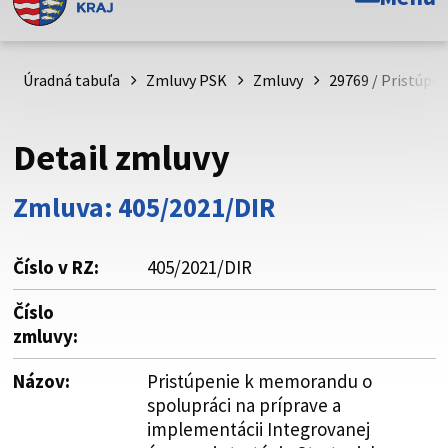
Toto je oficiálna webová stránka Prešovského
samosprávneho kraja. Oficiálne stránky využívajú doménu
psk.sk.
Úradná tabuľa
Zmluvy PSK
Zmluvy
29769 / Pristúpe
Táto stránka je zabezpečená
Detail zmluvy
Buďte pozorní a vždy sa uistite, že zdieľate informácie iba
cez zabezpečenú webovú stránku. Zabezpečená stránka
Zmluva: 405/2021/DIR
vždy začína https:// pred názvom domény webového sídla.
Číslo v RZ:
405/2021/DIR
Číslo
zmluvy:
Názov:
Pristúpenie k memorandu o
spolupráci na príprave a
implementácii Integrovanej