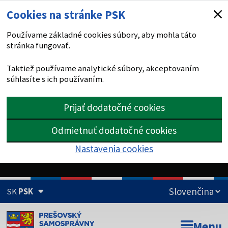
Cookies na stránke PSK
Používame základné cookies súbory, aby mohla táto
stránka fungovať.
Taktiež používame analytické súbory, akceptovaním
súhlasíte s ich používaním.
Prijať dodatočné cookies
Odmietnuť dodatočné cookies
Nastavenia cookies
SK
PSK
Doména psk.sk je oficiálna
Menu