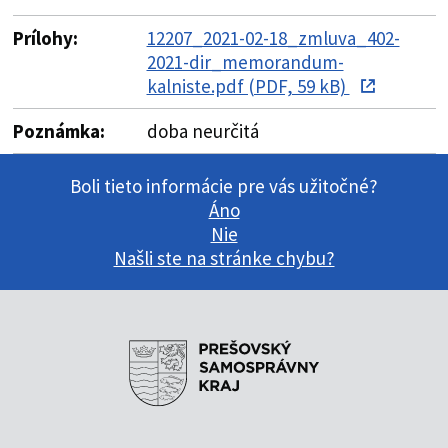
Prílohy:
12207_2021-02-18_zmluva_402-
2021-dir_memorandum-
kalniste.pdf (PDF, 59 kB)
Poznámka:
doba neurčitá
Boli tieto informácie pre vás užitočné?
Áno
Nie
Našli ste na stránke chybu?