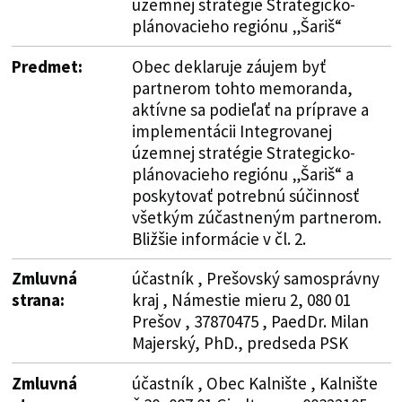
územnej stratégie Strategicko-
plánovacieho regiónu „Šariš“
Predmet:
Obec deklaruje záujem byť
partnerom tohto memoranda,
aktívne sa podieľať na príprave a
implementácii Integrovanej
územnej stratégie Strategicko-
plánovacieho regiónu „Šariš“ a
poskytovať potrebnú súčinnosť
všetkým zúčastneným partnerom.
Bližšie informácie v čl. 2.
Zmluvná
účastník , Prešovský samosprávny
strana:
kraj , Námestie mieru 2, 080 01
Prešov , 37870475 , PaedDr. Milan
Majerský, PhD., predseda PSK
Zmluvná
účastník , Obec Kalnište , Kalnište