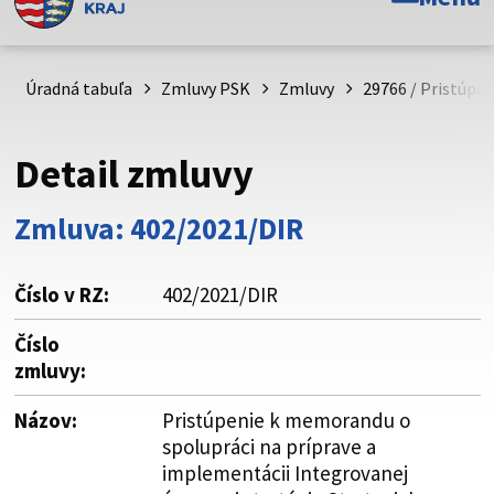
Toto je oficiálna webová stránka Prešovského
samosprávneho kraja. Oficiálne stránky využívajú doménu
psk.sk.
Úradná tabuľa
Zmluvy PSK
Zmluvy
29766 / Pristúpe
Táto stránka je zabezpečená
Detail zmluvy
Buďte pozorní a vždy sa uistite, že zdieľate informácie iba
cez zabezpečenú webovú stránku. Zabezpečená stránka
Zmluva: 402/2021/DIR
vždy začína https:// pred názvom domény webového sídla.
Číslo v RZ:
402/2021/DIR
Číslo
zmluvy:
Názov:
Pristúpenie k memorandu o
spolupráci na príprave a
implementácii Integrovanej