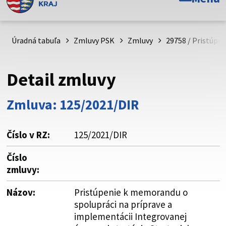
Toto je oficiálna webová stránka Prešovského
samosprávneho kraja. Oficiálne stránky využívajú doménu
psk.sk.
Úradná tabuľa
Zmluvy PSK
Zmluvy
29758 / Pristúpe
Táto stránka je zabezpečená
Detail zmluvy
Buďte pozorní a vždy sa uistite, že zdieľate informácie iba
cez zabezpečenú webovú stránku. Zabezpečená stránka
Zmluva: 125/2021/DIR
vždy začína https:// pred názvom domény webového sídla.
Číslo v RZ:
125/2021/DIR
Číslo
zmluvy:
Názov:
Pristúpenie k memorandu o
spolupráci na príprave a
implementácii Integrovanej