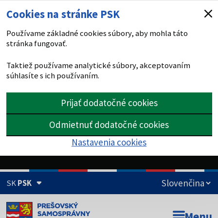
Cookies na stránke PSK
Používame základné cookies súbory, aby mohla táto
stránka fungovať.
Taktiež používame analytické súbory, akceptovaním
súhlasíte s ich používaním.
Prijať dodatočné cookies
Odmietnuť dodatočné cookies
Nastavenia cookies
SK
PSK
Doména psk.sk je oficiálna
Menu