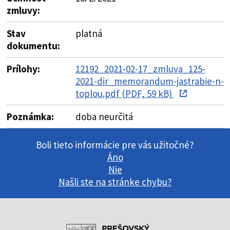
zmluvy:
Stav
platná
dokumentu:
Prílohy:
12192_2021-02-17_zmluva_125-
2021-dir_memorandum-jastrabie-n-
toplou.pdf (PDF, 59 kB)
Poznámka:
doba neurčitá
Boli tieto informácie pre vás užitočné?
Áno
Nie
Našli ste na stránke chybu?