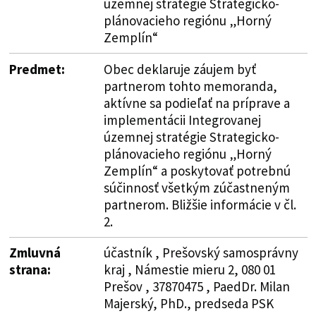
územnej stratégie Strategicko-
plánovacieho regiónu „Horný
Zemplín“
Predmet:
Obec deklaruje záujem byť
partnerom tohto memoranda,
aktívne sa podieľať na príprave a
implementácii Integrovanej
územnej stratégie Strategicko-
plánovacieho regiónu „Horný
Zemplín“ a poskytovať potrebnú
súčinnosť všetkým zúčastneným
partnerom. Bližšie informácie v čl.
2.
Zmluvná
účastník , Prešovský samosprávny
strana:
kraj , Námestie mieru 2, 080 01
Prešov , 37870475 , PaedDr. Milan
Majerský, PhD., predseda PSK