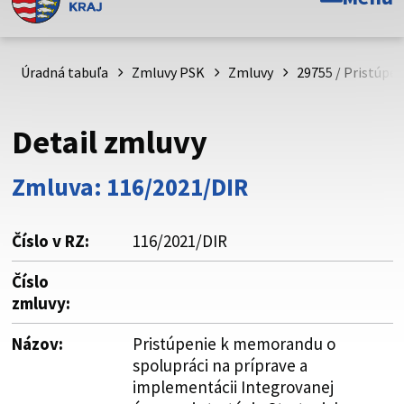
Toto je oficiálna webová stránka Prešovského
samosprávneho kraja. Oficiálne stránky využívajú doménu
psk.sk.
Úradná tabuľa
Zmluvy PSK
Zmluvy
29755 / Pristúpe
Táto stránka je zabezpečená
Detail zmluvy
Buďte pozorní a vždy sa uistite, že zdieľate informácie iba
cez zabezpečenú webovú stránku. Zabezpečená stránka
Zmluva: 116/2021/DIR
vždy začína https:// pred názvom domény webového sídla.
Číslo v RZ:
116/2021/DIR
Číslo
zmluvy:
Názov:
Pristúpenie k memorandu o
spolupráci na príprave a
implementácii Integrovanej