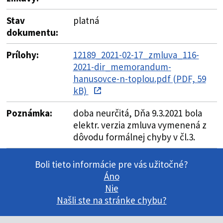
Stav
platná
dokumentu:
Prílohy:
12189_2021-02-17_zmluva_116-
2021-dir_memorandum-
hanusovce-n-toplou.pdf (PDF, 59
kB)
Poznámka:
doba neurčitá, Dňa 9.3.2021 bola
elektr. verzia zmluva vymenená z
dôvodu formálnej chyby v čl.3.
Boli tieto informácie pre vás užitočné?
Áno
Nie
Našli ste na stránke chybu?