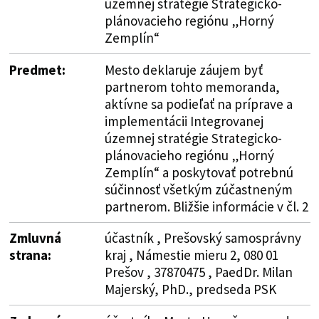
územnej stratégie Strategicko-
plánovacieho regiónu „Horný
Zemplín“
Predmet:
Mesto deklaruje záujem byť
partnerom tohto memoranda,
aktívne sa podieľať na príprave a
implementácii Integrovanej
územnej stratégie Strategicko-
plánovacieho regiónu „Horný
Zemplín“ a poskytovať potrebnú
súčinnosť všetkým zúčastneným
partnerom. Bližšie informácie v čl. 2
Zmluvná
účastník , Prešovský samosprávny
strana:
kraj , Námestie mieru 2, 080 01
Prešov , 37870475 , PaedDr. Milan
Majerský, PhD., predseda PSK