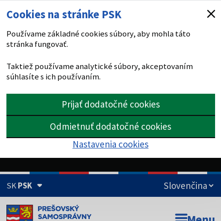
Cookies na stránke PSK
Používame základné cookies súbory, aby mohla táto
stránka fungovať.
Taktiež používame analytické súbory, akceptovaním
súhlasíte s ich používaním.
Prijať dodatočné cookies
Odmietnuť dodatočné cookies
Nastavenia cookies
SK
PSK
Doména psk.sk je oficiálna
Menu