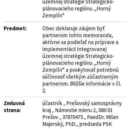
územnej stratégie Strategicko-
plánovacieho regiónu „Horný
Zemplín“
Predmet:
Obec deklaruje záujem byť
partnerom tohto memoranda,
aktívne sa podieľať na príprave a
implementácii Integrovanej
územnej stratégie Strategicko-
plánovacieho regiónu „Horný
Zemplín“ a poskytovať potrebnú
súčinnosť všetkým zúčastneným
partnerom. Bližšie informácie v čl.
2.
Zmluvná
účastník , Prešovský samosprávny
strana:
kraj , Námestie mieru 2, 080 01
Prešov , 37870475 , PaedDr. Milan
Majerský, PhD., predseda PSK