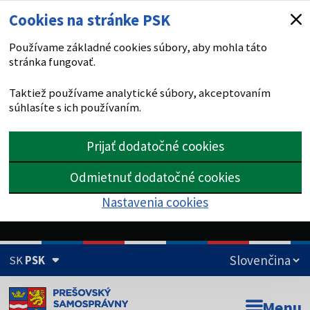
Cookies na stránke PSK
Používame základné cookies súbory, aby mohla táto
stránka fungovať.
Taktiež používame analytické súbory, akceptovaním
súhlasíte s ich používaním.
Prijať dodatočné cookies
Odmietnuť dodatočné cookies
Nastavenia cookies
SK
PSK
Doména psk.sk je oficiálna
Menu