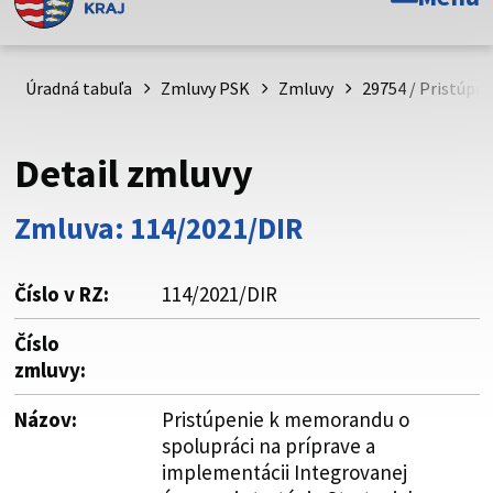
Toto je oficiálna webová stránka Prešovského
samosprávneho kraja. Oficiálne stránky využívajú doménu
psk.sk.
Úradná tabuľa
Zmluvy PSK
Zmluvy
29754 / Pristúpe
Táto stránka je zabezpečená
Detail zmluvy
Buďte pozorní a vždy sa uistite, že zdieľate informácie iba
cez zabezpečenú webovú stránku. Zabezpečená stránka
Zmluva: 114/2021/DIR
vždy začína https:// pred názvom domény webového sídla.
Číslo v RZ:
114/2021/DIR
Číslo
zmluvy:
Názov:
Pristúpenie k memorandu o
spolupráci na príprave a
implementácii Integrovanej