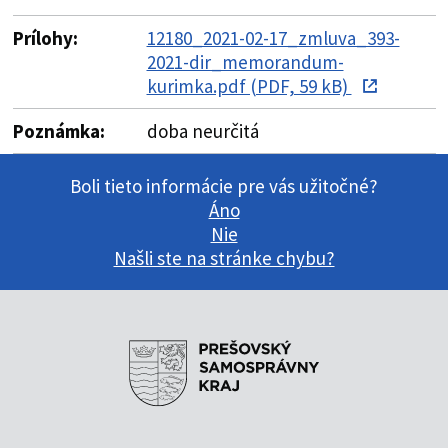
Prílohy:
12180_2021-02-17_zmluva_393-
2021-dir_memorandum-
kurimka.pdf (PDF, 59 kB)
Poznámka:
doba neurčitá
Boli tieto informácie pre vás užitočné?
Áno
Nie
Našli ste na stránke chybu?