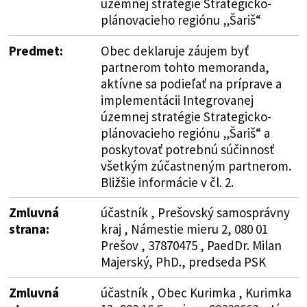
územnej stratégie Strategicko-
plánovacieho regiónu „Šariš“
Predmet:
Obec deklaruje záujem byť
partnerom tohto memoranda,
aktívne sa podieľať na príprave a
implementácii Integrovanej
územnej stratégie Strategicko-
plánovacieho regiónu „Šariš“ a
poskytovať potrebnú súčinnosť
všetkým zúčastneným partnerom.
Bližšie informácie v čl. 2.
Zmluvná
účastník , Prešovský samosprávny
strana:
kraj , Námestie mieru 2, 080 01
Prešov , 37870475 , PaedDr. Milan
Majerský, PhD., predseda PSK
Zmluvná
účastník , Obec Kurimka , Kurimka