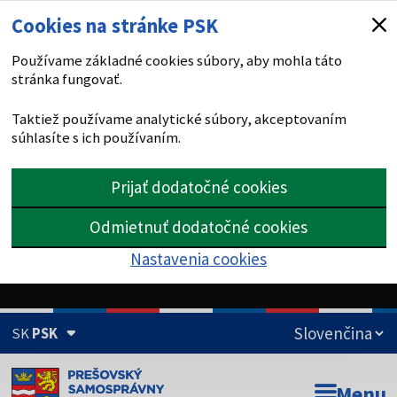
Cookies na stránke PSK
Používame základné cookies súbory, aby mohla táto
stránka fungovať.
Taktiež používame analytické súbory, akceptovaním
súhlasíte s ich používaním.
Prijať dodatočné cookies
Odmietnuť dodatočné cookies
Nastavenia cookies
SK
PSK
Doména psk.sk je oficiálna
Menu