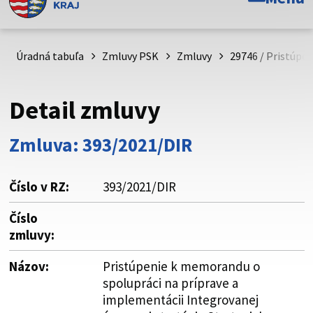
Toto je oficiálna webová stránka Prešovského
samosprávneho kraja. Oficiálne stránky využívajú doménu
psk.sk.
Úradná tabuľa
Zmluvy PSK
Zmluvy
29746 / Pristúpe
Táto stránka je zabezpečená
Detail zmluvy
Buďte pozorní a vždy sa uistite, že zdieľate informácie iba
cez zabezpečenú webovú stránku. Zabezpečená stránka
Zmluva: 393/2021/DIR
vždy začína https:// pred názvom domény webového sídla.
Číslo v RZ:
393/2021/DIR
Číslo
zmluvy:
Názov:
Pristúpenie k memorandu o
spolupráci na príprave a
implementácii Integrovanej