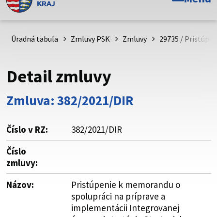
Toto je oficiálna webová stránka Prešovského
samosprávneho kraja. Oficiálne stránky využívajú doménu
psk.sk.
Úradná tabuľa
Zmluvy PSK
Zmluvy
29735 / Pristúpe
Táto stránka je zabezpečená
Detail zmluvy
Buďte pozorní a vždy sa uistite, že zdieľate informácie iba
cez zabezpečenú webovú stránku. Zabezpečená stránka
Zmluva: 382/2021/DIR
vždy začína https:// pred názvom domény webového sídla.
Číslo v RZ:
382/2021/DIR
Číslo
zmluvy:
Názov:
Pristúpenie k memorandu o
spolupráci na príprave a
implementácii Integrovanej