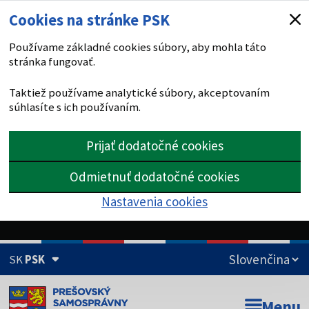
Cookies na stránke PSK
Používame základné cookies súbory, aby mohla táto
stránka fungovať.
Taktiež používame analytické súbory, akceptovaním
súhlasíte s ich používaním.
Prijať dodatočné cookies
Odmietnuť dodatočné cookies
Nastavenia cookies
SK
PSK
Doména psk.sk je oficiálna
Menu