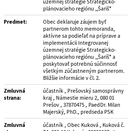
územnej stratégie Strategicko-
plánovacieho regiónu „Šariš“
Predmet:
Obec deklaruje záujem byť
partnerom tohto memoranda,
aktívne sa podieľať na príprave a
implementácii Integrovanej
územnej stratégie Strategicko-
plánovacieho regiónu „Šariš“ a
poskytovať potrebnú súčinnosť
všetkým zúčastneným partnerom.
Bližšie informácie v čl. 2.
Zmluvná
účastník , Prešovský samosprávny
strana:
kraj , Námestie mieru 2, 080 01
Prešov , 37870475 , PaedDr. Milan
Majerský, PhD., predseda PSK
Zmluvná
účastník , Obec Kuková , Kuková č.