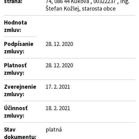
strana:
74, 086 44 Kuková , 00322237 , Ing.
Štefan Kožlej, starosta obce
Hodnota
zmluv:
Podpísanie
28. 12. 2020
zmluvy:
Platnosť
28. 12. 2020
zmluvy:
Zverejnenie
17. 2. 2021
zmluvy:
Účinnosť
18. 2. 2021
zmluvy:
Stav
platná
dokumentu: