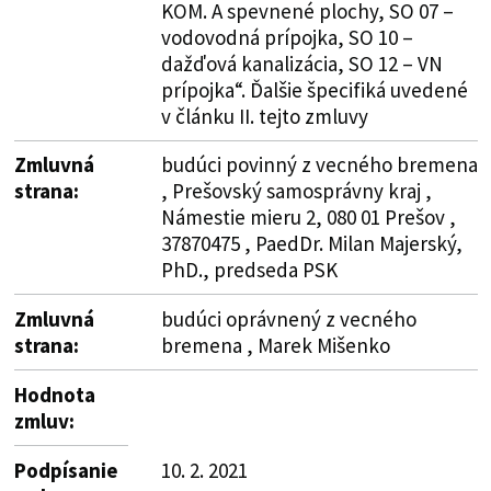
KOM. A spevnené plochy, SO 07 –
vodovodná prípojka, SO 10 –
dažďová kanalizácia, SO 12 – VN
prípojka“. Ďalšie špecifiká uvedené
v článku II. tejto zmluvy
Zmluvná
budúci povinný z vecného bremena
strana:
, Prešovský samosprávny kraj ,
Námestie mieru 2, 080 01 Prešov ,
37870475 , PaedDr. Milan Majerský,
PhD., predseda PSK
Zmluvná
budúci oprávnený z vecného
strana:
bremena , Marek Mišenko
Hodnota
zmluv:
Podpísanie
10. 2. 2021