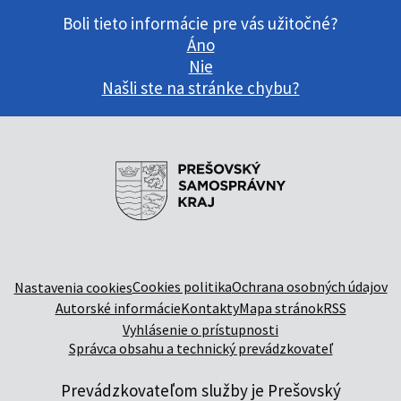
Boli tieto informácie pre vás užitočné?
Áno
Nie
Našli ste na stránke chybu?
Cookies politika
Ochrana osobných údajov
Nastavenia cookies
Autorské informácie
Kontakty
Mapa stránok
RSS
Vyhlásenie o prístupnosti
Správca obsahu a technický prevádzkovateľ
Prevádzkovateľom služby je Prešovský