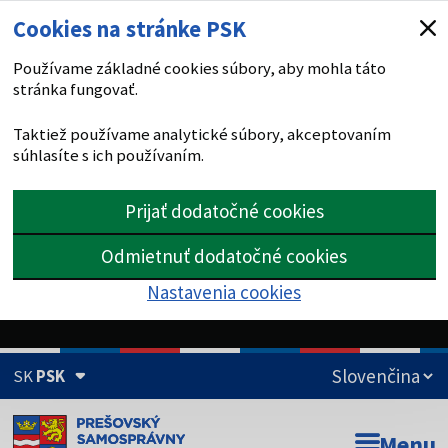
Cookies na stránke PSK
Používame základné cookies súbory, aby mohla táto
stránka fungovať.
Taktiež používame analytické súbory, akceptovaním
súhlasíte s ich používaním.
Prijať dodatočné cookies
Odmietnuť dodatočné cookies
Nastavenia cookies
SK
PSK
Doména psk.sk je oficiálna
Menu