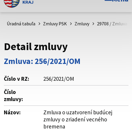
Toto je oficiálna webová stránka Prešovského
samosprávneho kraja. Oficiálne stránky využívajú doménu
psk.sk.
Úradná tabuľa
Zmluvy PSK
Zmluvy
29708 / Zmluva o
Táto stránka je zabezpečená
Detail zmluvy
Buďte pozorní a vždy sa uistite, že zdieľate informácie iba
cez zabezpečenú webovú stránku. Zabezpečená stránka
Zmluva: 256/2021/OM
vždy začína https:// pred názvom domény webového sídla.
Číslo v RZ:
256/2021/OM
Číslo
zmluvy:
Názov:
Zmluva o uzatvorení budúcej
zmluvy o zriadení vecného
bremena