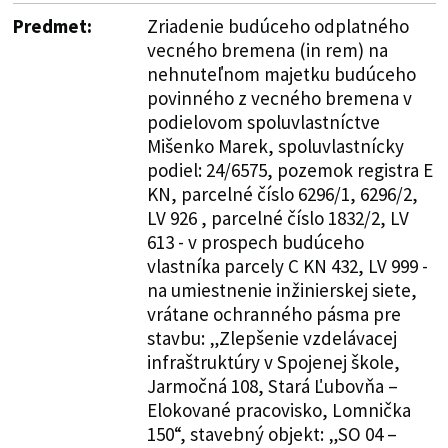
Predmet:
Zriadenie budúceho odplatného
vecného bremena (in rem) na
nehnuteľnom majetku budúceho
povinného z vecného bremena v
podielovom spoluvlastníctve
Mišenko Marek, spoluvlastnícky
podiel: 24/6575, pozemok registra E
KN, parcelné číslo 6296/1, 6296/2,
LV 926 , parcelné číslo 1832/2, LV
613 - v prospech budúceho
vlastníka parcely C KN 432, LV 999 -
na umiestnenie inžinierskej siete,
vrátane ochranného pásma pre
stavbu: „Zlepšenie vzdelávacej
infraštruktúry v Spojenej škole,
Jarmočná 108, Stará Ľubovňa –
Elokované pracovisko, Lomnička
150“, stavebný objekt: „SO 04 –