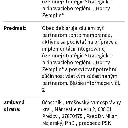
územnej stratégie Strategicko-
plánovacieho regiónu „Horný
Zemplín“
Predmet:
Obec deklaruje záujem byť
partnerom tohto memoranda,
aktívne sa podieľať na príprave a
implementácii Integrovanej
územnej stratégie Strategicko-
plánovacieho regiónu „Horný
Zemplín“ a poskytovať potrebnú
súčinnosť všetkým zúčastneným
partnerom. Bližšie informácie v čl.
2.
Zmluvná
účastník , Prešovský samosprávny
strana:
kraj , Námestie mieru 2, 080 01
Prešov , 37870475 , PaedDr. Milan
Majerský, PhD., predseda PSK