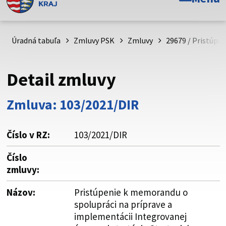
Toto je oficiálna webová stránka Prešovského
samosprávneho kraja. Oficiálne stránky využívajú doménu
psk.sk.
Úradná tabuľa
Zmluvy PSK
Zmluvy
29679 / Pristúpe
Táto stránka je zabezpečená
Detail zmluvy
Buďte pozorní a vždy sa uistite, že zdieľate informácie iba
cez zabezpečenú webovú stránku. Zabezpečená stránka
Zmluva: 103/2021/DIR
vždy začína https:// pred názvom domény webového sídla.
Číslo v RZ:
103/2021/DIR
Číslo
zmluvy:
Názov:
Pristúpenie k memorandu o
spolupráci na príprave a
implementácii Integrovanej