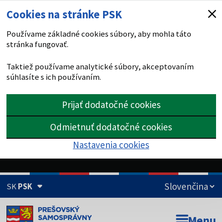
Cookies na stránke PSK
Používame základné cookies súbory, aby mohla táto
stránka fungovať.
Taktiež používame analytické súbory, akceptovaním
súhlasíte s ich používaním.
Prijať dodatočné cookies
Odmietnuť dodatočné cookies
Nastavenia cookies
SK
PSK
Doména psk.sk je oficiálna
Menu