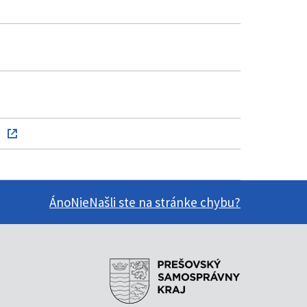
Áno
Nie
Našli ste na stránke chybu?