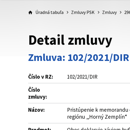
Úradná tabuľa
Zmluvy PSK
Zmluvy
29
Detail zmluvy
Zmluva: 102/2021/DIR
Číslo v RZ:
102/2021/DIR
Číslo
zmluvy:
Názov:
Pristúpenie k memorandu o
regiónu „Horný Zemplín“
Predmet:
Obec deklaruje záujem byť