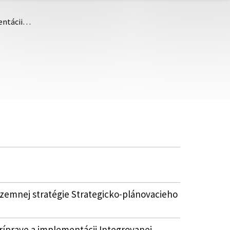
mentácii…
územnej stratégie Strategicko-plánovacieho
íprave a implementácii Integrovanej