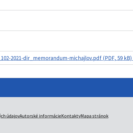
102-2021-dir_memorandum-michajlov.pdf (PDF, 59 kB)
ch údajov
Autorské informácie
Kontakty
Mapa stránok