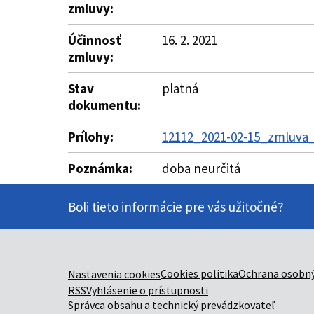
zmluvy:
Účinnosť
16. 2. 2021
zmluvy:
Stav
platná
dokumentu:
Prílohy:
12112_2021-02-15_zmluva_
Poznámka:
doba neurčitá
Boli tieto informácie pre vás užitočné?
Cookies politika
Ochrana osobný
Nastavenia cookies
RSS
Vyhlásenie o prístupnosti
Správca obsahu a technický prevádzkovateľ