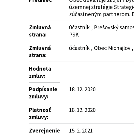
územnej stratégie Strateg
zúčastneným partnerom. Bli
Zmluvná
účastník , Prešovský samos
strana:
PSK
Zmluvná
účastník , Obec Michajlov ,
strana:
Hodnota
zmluv:
Podpísanie
18. 12. 2020
zmluvy:
Platnosť
18. 12. 2020
zmluvy:
Zverejnenie
15. 2. 2021