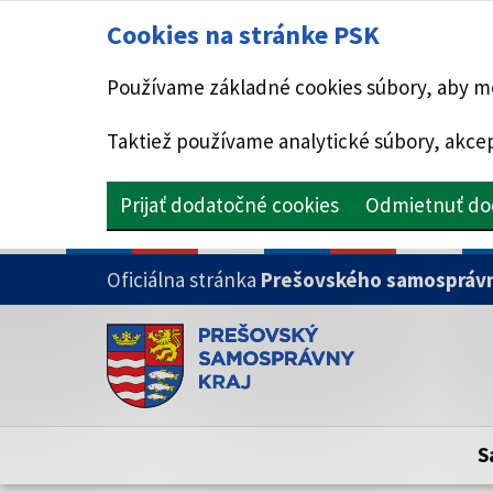
Cookies na stránke PSK
Používame základné cookies súbory, aby mo
Taktiež používame analytické súbory, akcep
Prijať dodatočné cookies
Odmietnuť do
PRESKOČIŤ NA HLAVNÝ OBSAH
Oficiálna stránka
Prešovského samosprávn
Doména psk.sk je oficiálna
Toto je oficiálna webová stránka Prešovsk
Oficiálne stránky využívajú doménu psk.sk.
S