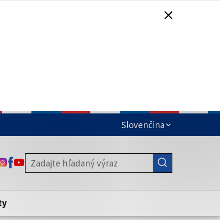
čená
ODKAZ SA OTVORÍ NA NOVEJ KARTE
ODKAZ SA OTVORÍ NA NOVEJ KARTE
ODKAZ SA OTVORÍ NA NOVEJ KARTE
stite, že zdieľate informácie iba cez
nku. Zabezpečená stránka vždy začína
ény webového sídla.
ty