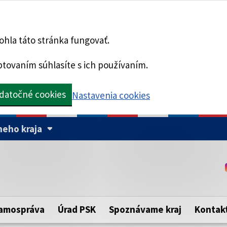
hla táto stránka fungovať.
tovaním súhlasíte s ich používaním.
datočné cookies
Nastavenia cookies
eho kraja
Táto stránka je zabezpe
Buďte pozorní a vždy sa ui
ého samosprávneho kraja.
zabezpečenú webovú strá
https:// pred názvom dom
amospráva
Úrad PSK
Spoznávame kraj
Kontak