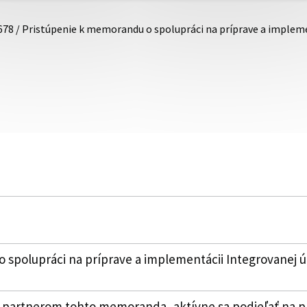
678 / Pristúpenie k memorandu o spolupráci na príprave a imple
 spolupráci na príprave a implementácii Integrovanej 
 partnerom tohto memoranda, aktívne sa podieľať na pr