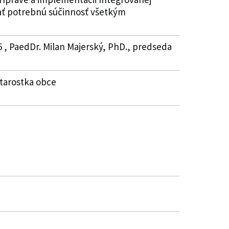
ať potrebnú súčinnosť všetkým
5 , PaedDr. Milan Majerský, PhD., predseda
starostka obce