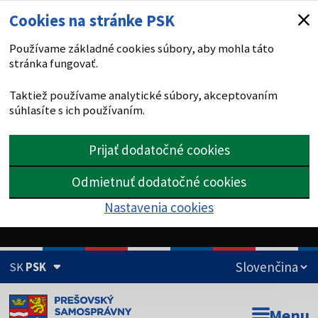
Cookies na stránke PSK
Používame základné cookies súbory, aby mohla táto
stránka fungovať.
Taktiež používame analytické súbory, akceptovaním
súhlasíte s ich používaním.
Prijať dodatočné cookies
Odmietnuť dodatočné cookies
Nastavenia cookies
SK
PSK
Doména psk.sk je oficiálna
Menu