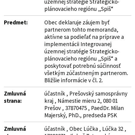
územnej stratégie Strategicko-
plánovacieho regiónu „Spiš“
Predmet:
Obec deklaruje záujem byť
partnerom tohto memoranda,
aktívne sa podieľať na príprave a
implementácii Integrovanej
územnej stratégie Strategicko-
plánovacieho regiónu „Spiš“ a
poskytovať potrebnú súčinnosť
všetkým zúčastneným partnerom.
Bližšie informácie v čl. 2.
Zmluvná
účastník , Prešovský samosprávny
strana:
kraj , Námestie mieru 2, 080 01
Prešov , 37870475 , PaedDr. Milan
Majerský, PhD., predseda PSK
Zmluvná
účastník , Obec Lúčka , Lúčka 32 ,