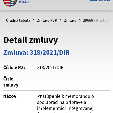
Toto je oficiálna webová stránka Prešovského
samosprávneho kraja. Oficiálne stránky využívajú doménu
psk.sk.
Úradná tabuľa
Zmluvy PSK
Zmluvy
29668 / Pristúpe
Táto stránka je zabezpečená
Detail zmluvy
Buďte pozorní a vždy sa uistite, že zdieľate informácie iba
cez zabezpečenú webovú stránku. Zabezpečená stránka
Zmluva: 318/2021/DIR
vždy začína https:// pred názvom domény webového sídla.
Číslo v RZ:
318/2021/DIR
Číslo
zmluvy:
Názov:
Pristúpenie k memorandu o
spolupráci na príprave a
implementácii Integrovanej