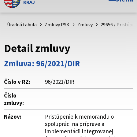
Toto je oficiálna webová stránka Prešovského
samosprávneho kraja. Oficiálne stránky využívajú doménu
psk.sk.
Úradná tabuľa
Zmluvy PSK
Zmluvy
29656 / Pristúpe
Táto stránka je zabezpečená
Detail zmluvy
Buďte pozorní a vždy sa uistite, že zdieľate informácie iba
cez zabezpečenú webovú stránku. Zabezpečená stránka
Zmluva: 96/2021/DIR
vždy začína https:// pred názvom domény webového sídla.
Číslo v RZ:
96/2021/DIR
Číslo
zmluvy:
Názov:
Pristúpenie k memorandu o
spolupráci na príprave a
implementácii Integrovanej