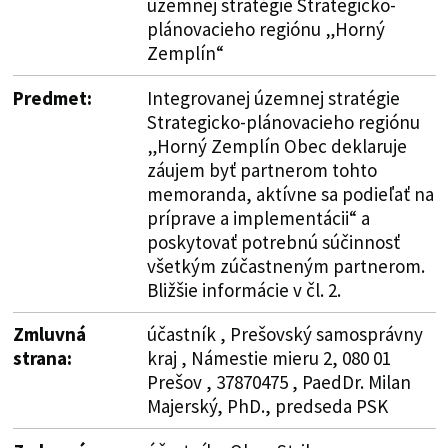
územnej stratégie Strategicko-
plánovacieho regiónu „Horný
Zemplín“
Predmet:
Integrovanej územnej stratégie
Strategicko-plánovacieho regiónu
„Horný Zemplín Obec deklaruje
záujem byť partnerom tohto
memoranda, aktívne sa podieľať na
príprave a implementácii“ a
poskytovať potrebnú súčinnosť
všetkým zúčastneným partnerom.
Bližšie informácie v čl. 2.
Zmluvná
účastník , Prešovský samosprávny
strana:
kraj , Námestie mieru 2, 080 01
Prešov , 37870475 , PaedDr. Milan
Majerský, PhD., predseda PSK