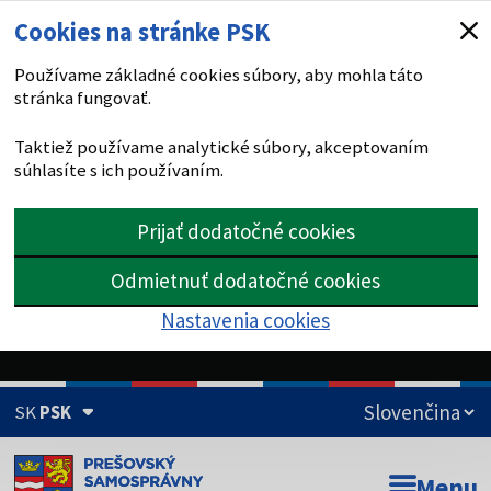
Cookies na stránke PSK
Používame základné cookies súbory, aby mohla táto
stránka fungovať.
Taktiež používame analytické súbory, akceptovaním
súhlasíte s ich používaním.
Prijať dodatočné cookies
Odmietnuť dodatočné cookies
Nastavenia cookies
SK
PSK
Doména psk.sk je oficiálna
Menu