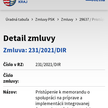
Toto je oficiálna webová stránka Prešovského
samosprávneho kraja. Oficiálne stránky využívajú doménu
psk.sk.
Úradná tabuľa
Zmluvy PSK
Zmluvy
29637 / Pristúpe
Táto stránka je zabezpečená
Detail zmluvy
Buďte pozorní a vždy sa uistite, že zdieľate informácie iba
cez zabezpečenú webovú stránku. Zabezpečená stránka
Zmluva: 231/2021/DIR
vždy začína https:// pred názvom domény webového sídla.
Číslo v RZ:
231/2021/DIR
Číslo
zmluvy:
Názov:
Pristúpenie k memorandu o
spolupráci na príprave a
implementácii Integrovanej