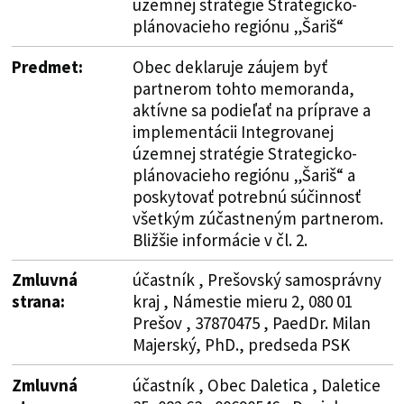
územnej stratégie Strategicko-
plánovacieho regiónu „Šariš“
Predmet:
Obec deklaruje záujem byť
partnerom tohto memoranda,
aktívne sa podieľať na príprave a
implementácii Integrovanej
územnej stratégie Strategicko-
plánovacieho regiónu „Šariš“ a
poskytovať potrebnú súčinnosť
všetkým zúčastneným partnerom.
Bližšie informácie v čl. 2.
Zmluvná
účastník , Prešovský samosprávny
strana:
kraj , Námestie mieru 2, 080 01
Prešov , 37870475 , PaedDr. Milan
Majerský, PhD., predseda PSK
Zmluvná
účastník , Obec Daletica , Daletice