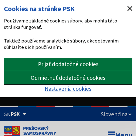
Cookies na stránke PSK
Používame základné cookies súbory, aby mohla táto
stránka fungovať.
Taktiež používame analytické súbory, akceptovaním
súhlasíte s ich používaním.
Prijať dodatočné cookies
Odmietnuť dodatočné cookies
Nastavenia cookies
SK
PSK
Doména psk.sk je oficiálna
Menu