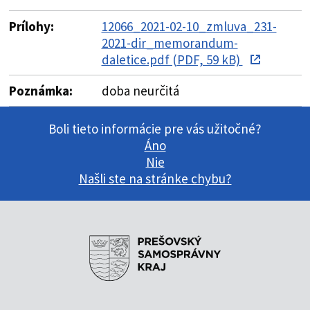
Prílohy:
12066_2021-02-10_zmluva_231-
2021-dir_memorandum-
daletice.pdf (PDF, 59 kB)
Poznámka:
doba neurčitá
Boli tieto informácie pre vás užitočné?
Áno
Nie
Našli ste na stránke chybu?