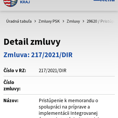
Toto je oficiálna webová stránka Prešovského
samosprávneho kraja. Oficiálne stránky využívajú doménu
psk.sk.
Úradná tabuľa
Zmluvy PSK
Zmluvy
29620 / Pristúpe
Táto stránka je zabezpečená
Detail zmluvy
Buďte pozorní a vždy sa uistite, že zdieľate informácie iba
cez zabezpečenú webovú stránku. Zabezpečená stránka
Zmluva: 217/2021/DIR
vždy začína https:// pred názvom domény webového sídla.
Číslo v RZ:
217/2021/DIR
Číslo
zmluvy:
Názov:
Pristúpenie k memorandu o
spolupráci na príprave a
implementácii Integrovanej