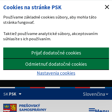
Cookies na stránke PSK
Používame základné cookies súbory, aby mohla táto
stránka fungovať.
Taktiež používame analytické súbory, akceptovaním
súhlasíte s ich používaním.
Prijať dodatočné cookies
Odmietnuť dodatočné cookies
Nastavenia cookies
SK
PSK
Doména psk.sk je oficiálna
Menu