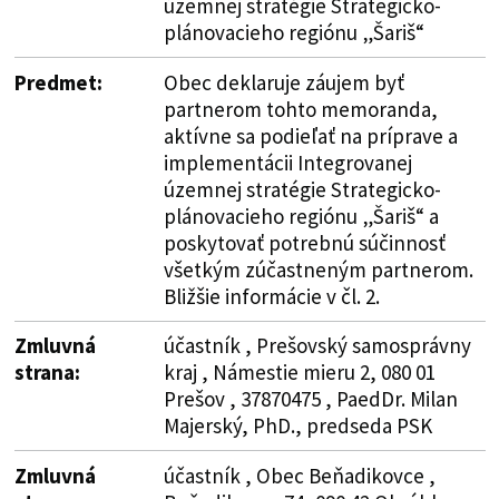
územnej stratégie Strategicko-
plánovacieho regiónu „Šariš“
Predmet:
Obec deklaruje záujem byť
partnerom tohto memoranda,
aktívne sa podieľať na príprave a
implementácii Integrovanej
územnej stratégie Strategicko-
plánovacieho regiónu „Šariš“ a
poskytovať potrebnú súčinnosť
všetkým zúčastneným partnerom.
Bližšie informácie v čl. 2.
Zmluvná
účastník , Prešovský samosprávny
strana:
kraj , Námestie mieru 2, 080 01
Prešov , 37870475 , PaedDr. Milan
Majerský, PhD., predseda PSK
Zmluvná
účastník , Obec Beňadikovce ,