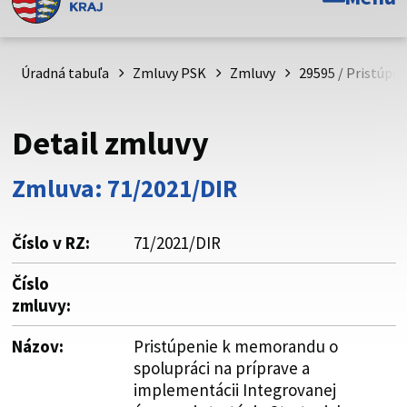
Toto je oficiálna webová stránka Prešovského
samosprávneho kraja. Oficiálne stránky využívajú doménu
psk.sk.
Úradná tabuľa
Zmluvy PSK
Zmluvy
29595 / Pristúpe
Táto stránka je zabezpečená
Detail zmluvy
Buďte pozorní a vždy sa uistite, že zdieľate informácie iba
cez zabezpečenú webovú stránku. Zabezpečená stránka
Zmluva: 71/2021/DIR
vždy začína https:// pred názvom domény webového sídla.
Číslo v RZ:
71/2021/DIR
Číslo
zmluvy:
Názov:
Pristúpenie k memorandu o
spolupráci na príprave a
implementácii Integrovanej