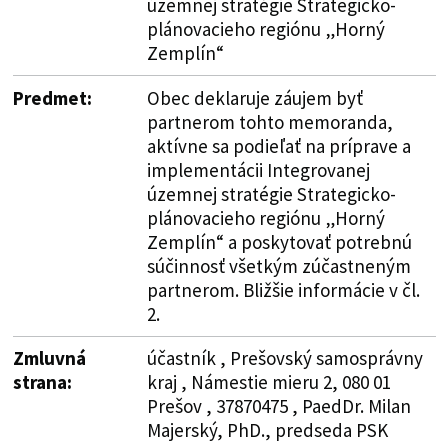
územnej stratégie Strategicko-
plánovacieho regiónu „Horný
Zemplín“
Predmet:
Obec deklaruje záujem byť
partnerom tohto memoranda,
aktívne sa podieľať na príprave a
implementácii Integrovanej
územnej stratégie Strategicko-
plánovacieho regiónu „Horný
Zemplín“ a poskytovať potrebnú
súčinnosť všetkým zúčastneným
partnerom. Bližšie informácie v čl.
2.
Zmluvná
účastník , Prešovský samosprávny
strana:
kraj , Námestie mieru 2, 080 01
Prešov , 37870475 , PaedDr. Milan
Majerský, PhD., predseda PSK