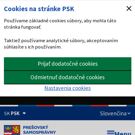
Cookies na stránke PSK
Používame základné cookies súbory, aby mohla táto
stránka fungovať.
Taktiež používame analytické súbory, akceptovaním
súhlasíte s ich používaním.
Prijať dodatočné cookies
Odmietnuť dodatočné cookies
Nastavenia cookies
SK
PSK
Doména psk.sk je oficiálna
Menu