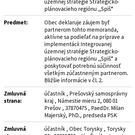
územnej stratégie Strategicko-
plánovacieho regiónu „Spiš“
Predmet:
Obec deklaruje záujem byť
partnerom tohto memoranda,
aktívne sa podieľať na príprave a
implementácii Integrovanej
územnej stratégie Strategicko-
plánovacieho regiónu „Spiš“ a
poskytovať potrebnú súčinnosť
všetkým zúčastneným partnerom.
Bližšie informácie v čl. 2.
Zmluvná
účastník , Prešovský samosprávny
strana:
kraj , Námestie mieru 2, 080 01
Prešov , 37870475 , PaedDr. Milan
Majerský, PhD., predseda PSK
Zmluvná
účastník , Obec Torysky , Torysky