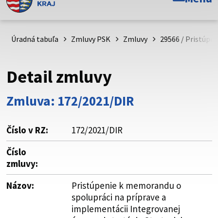
Toto je oficiálna webová stránka Prešovského
samosprávneho kraja. Oficiálne stránky využívajú doménu
psk.sk.
Úradná tabuľa
Zmluvy PSK
Zmluvy
29566 / Pristúpe
Táto stránka je zabezpečená
Detail zmluvy
Buďte pozorní a vždy sa uistite, že zdieľate informácie iba
cez zabezpečenú webovú stránku. Zabezpečená stránka
Zmluva: 172/2021/DIR
vždy začína https:// pred názvom domény webového sídla.
Číslo v RZ:
172/2021/DIR
Číslo
zmluvy:
Názov:
Pristúpenie k memorandu o
spolupráci na príprave a
implementácii Integrovanej