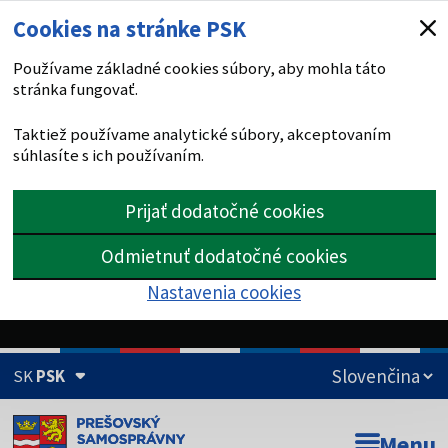
Cookies na stránke PSK
Používame základné cookies súbory, aby mohla táto
stránka fungovať.
Taktiež používame analytické súbory, akceptovaním
súhlasíte s ich používaním.
Prijať dodatočné cookies
Odmietnuť dodatočné cookies
Nastavenia cookies
SK
PSK
Doména psk.sk je oficiálna
Menu