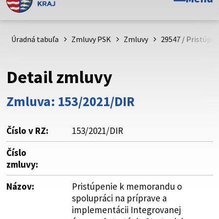
Toto je oficiálna webová stránka Prešovského
samosprávneho kraja. Oficiálne stránky využívajú doménu
psk.sk.
Úradná tabuľa
Zmluvy PSK
Zmluvy
29547 / Pristúpe
Táto stránka je zabezpečená
Detail zmluvy
Buďte pozorní a vždy sa uistite, že zdieľate informácie iba
cez zabezpečenú webovú stránku. Zabezpečená stránka
Zmluva: 153/2021/DIR
vždy začína https:// pred názvom domény webového sídla.
Číslo v RZ:
153/2021/DIR
Číslo
zmluvy:
Názov:
Pristúpenie k memorandu o
spolupráci na príprave a
implementácii Integrovanej