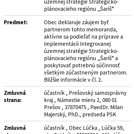
územnej stratégie Strategicko-
plánovacieho regiónu „Šariš“
Predmet:
Obec deklaruje záujem byť
partnerom tohto memoranda,
aktívne sa podieľať na príprave a
implementácii Integrovanej
územnej stratégie Strategicko-
plánovacieho regiónu „Šariš“ a
poskytovať potrebnú súčinnosť
všetkým zúčastneným partnerom.
Bližšie informácie v čl. 2.
Zmluvná
účastník , Prešovský samosprávny
strana:
kraj , Námestie mieru 2, 080 01
Prešov , 37870475 , PaedDr. Milan
Majerský, PhD., predseda PSK
Zmluvná
účastník , Obec Lúčka , Lúčka 59,