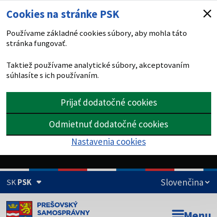
Cookies na stránke PSK
Používame základné cookies súbory, aby mohla táto
stránka fungovať.
Taktiež používame analytické súbory, akceptovaním
súhlasíte s ich používaním.
Prijať dodatočné cookies
Odmietnuť dodatočné cookies
Nastavenia cookies
SK
PSK
Doména psk.sk je oficiálna
Menu