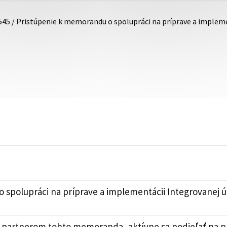
545 / Pristúpenie k memorandu o spolupráci na príprave a imple
 spolupráci na príprave a implementácii Integrovanej 
 partnerom tohto memoranda, aktívne sa podieľať na pr