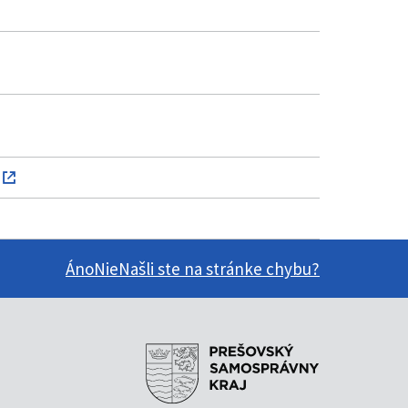
Áno
Nie
Našli ste na stránke chybu?