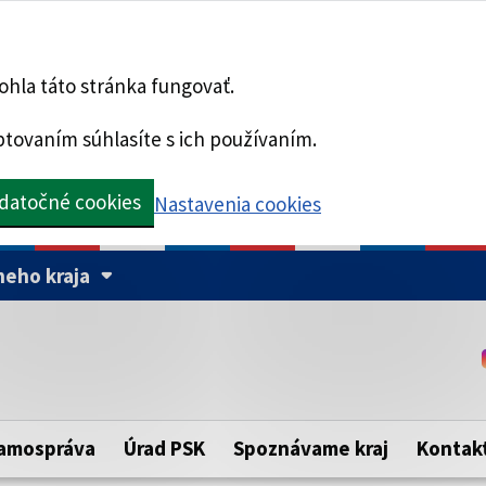
hla táto stránka fungovať.
tovaním súhlasíte s ich používaním.
datočné cookies
Nastavenia cookies
eho kraja
Táto stránka je zabezpe
Buďte pozorní a vždy sa ui
ého samosprávneho kraja.
zabezpečenú webovú strá
https:// pred názvom dom
amospráva
Úrad PSK
Spoznávame kraj
Kontak