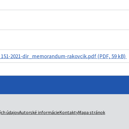
151-2021-dir_memorandum-rakovcik.pdf (PDF, 59 kB)
ch údajov
Autorské informácie
Kontakty
Mapa stránok