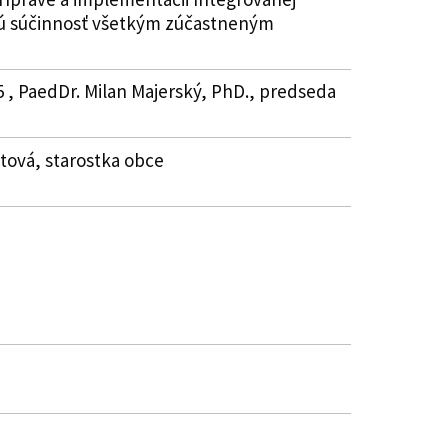
bnú súčinnosť všetkým zúčastneným
5 , PaedDr. Milan Majerský, PhD., predseda
atová, starostka obce