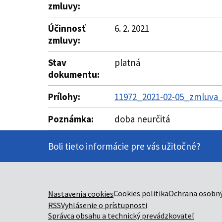
zmluvy:
Účinnosť
6. 2. 2021
zmluvy:
Stav
platná
dokumentu:
Prílohy:
11972_2021-02-05_zmluva_
Poznámka:
doba neurčitá
Boli tieto informácie pre vás užitočné?
Cookies politika
Ochrana osobný
Nastavenia cookies
RSS
Vyhlásenie o prístupnosti
Správca obsahu a technický prevádzkovateľ