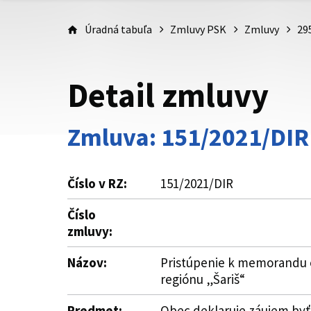
Úradná tabuľa
Zmluvy PSK
Zmluvy
29
Detail zmluvy
Zmluva: 151/2021/DIR
Číslo v RZ:
151/2021/DIR
Číslo
zmluvy:
Názov:
Pristúpenie k memorandu o
regiónu „Šariš“
Predmet:
Obec deklaruje záujem byť