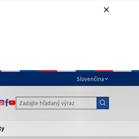
čená
ODKAZ SA OTVORÍ NA NOVEJ KARTE
ODKAZ SA OTVORÍ NA NOVEJ KARTE
ODKAZ SA OTVORÍ NA NOVEJ KARTE
stite, že zdieľate informácie iba cez
nku. Zabezpečená stránka vždy začína
ény webového sídla.
ty