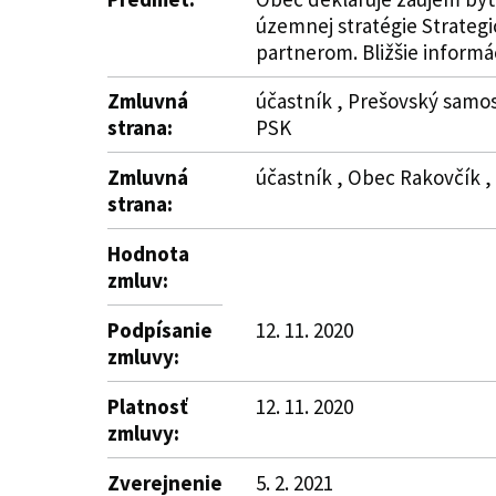
územnej stratégie Strateg
partnerom. Bližšie informáci
Zmluvná
účastník , Prešovský samos
strana:
PSK
Zmluvná
účastník , Obec Rakovčík , 
strana:
Hodnota
zmluv:
Podpísanie
12. 11. 2020
zmluvy:
Platnosť
12. 11. 2020
zmluvy:
Zverejnenie
5. 2. 2021