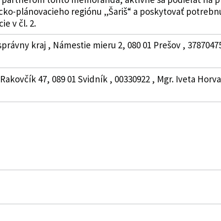
icko-plánovacieho regiónu „Šariš“ a poskytovať potre
e v čl. 2.
právny kraj , Námestie mieru 2, 080 01 Prešov , 3787047
Rakovčík 47, 089 01 Svidník , 00330922 , Mgr. Iveta Horv