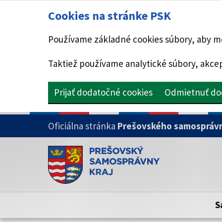
Cookies na stránke PSK
Používame základné cookies súbory, aby mo
Taktiež používame analytické súbory, akcep
Prijať dodatočné cookies
Odmietnuť do
PRESKOČIŤ NA HLAVNÝ OBSAH
Oficiálna stránka
Prešovského samosprávn
Doména psk.sk je oficiálna
Toto je oficiálna webová stránka Prešovsk
Oficiálne stránky využívajú doménu psk.sk.
S