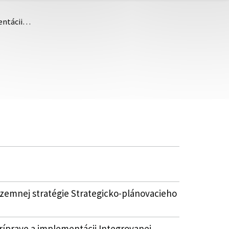
mentácii…
územnej stratégie Strategicko-plánovacieho
íprave a implementácii Integrovanej