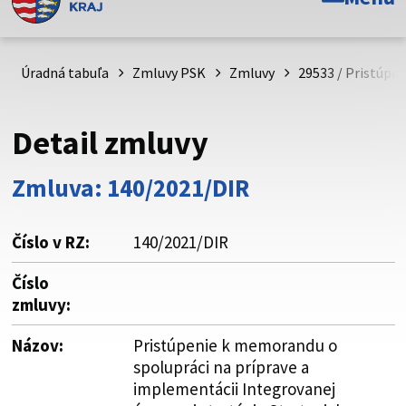
Toto je oficiálna webová stránka Prešovského
samosprávneho kraja. Oficiálne stránky využívajú doménu
psk.sk.
Úradná tabuľa
Zmluvy PSK
Zmluvy
29533 / Pristúpe
Táto stránka je zabezpečená
Detail zmluvy
Buďte pozorní a vždy sa uistite, že zdieľate informácie iba
cez zabezpečenú webovú stránku. Zabezpečená stránka
Zmluva: 140/2021/DIR
vždy začína https:// pred názvom domény webového sídla.
Číslo v RZ:
140/2021/DIR
Číslo
zmluvy:
Názov:
Pristúpenie k memorandu o
spolupráci na príprave a
implementácii Integrovanej