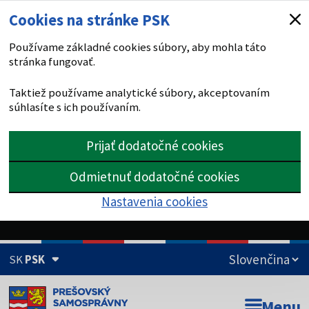
Cookies na stránke PSK
Používame základné cookies súbory, aby mohla táto
stránka fungovať.
Taktiež používame analytické súbory, akceptovaním
súhlasíte s ich používaním.
Prijať dodatočné cookies
Odmietnuť dodatočné cookies
Nastavenia cookies
SK
PSK
Doména psk.sk je oficiálna
Menu