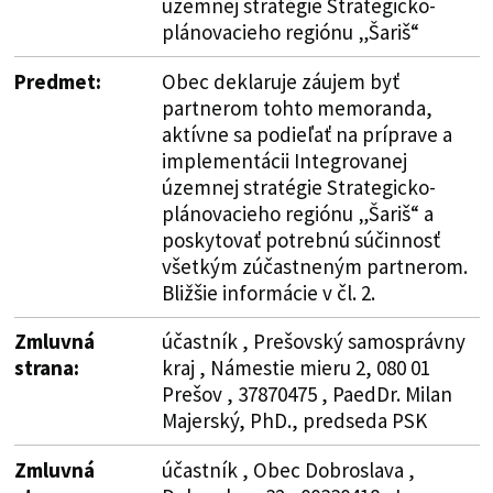
územnej stratégie Strategicko-
plánovacieho regiónu „Šariš“
Predmet:
Obec deklaruje záujem byť
partnerom tohto memoranda,
aktívne sa podieľať na príprave a
implementácii Integrovanej
územnej stratégie Strategicko-
plánovacieho regiónu „Šariš“ a
poskytovať potrebnú súčinnosť
všetkým zúčastneným partnerom.
Bližšie informácie v čl. 2.
Zmluvná
účastník , Prešovský samosprávny
strana:
kraj , Námestie mieru 2, 080 01
Prešov , 37870475 , PaedDr. Milan
Majerský, PhD., predseda PSK
Zmluvná
účastník , Obec Dobroslava ,