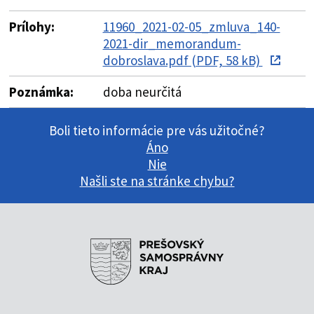
Prílohy:
11960_2021-02-05_zmluva_140-
2021-dir_memorandum-
dobroslava.pdf (PDF, 58 kB)
Poznámka:
doba neurčitá
Boli tieto informácie pre vás užitočné?
Áno
Nie
Našli ste na stránke chybu?