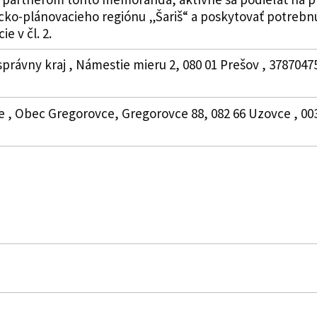
icko-plánovacieho regiónu „Šariš“ a poskytovať potre
e v čl. 2.
právny kraj , Námestie mieru 2, 080 01 Prešov , 3787047
 , Obec Gregorovce, Gregorovce 88, 082 66 Uzovce , 003