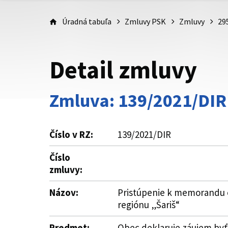
Úradná tabuľa
Zmluvy PSK
Zmluvy
29
Detail zmluvy
Zmluva: 139/2021/DIR
Číslo v RZ:
139/2021/DIR
Číslo
zmluvy:
Názov:
Pristúpenie k memorandu o
regiónu „Šariš“
Predmet:
Obec deklaruje záujem byť