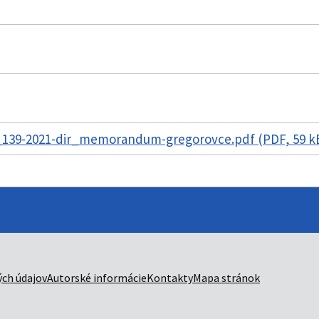
_139-2021-dir_memorandum-gregorovce.pdf (PDF, 59 k
ch údajov
Autorské informácie
Kontakty
Mapa stránok