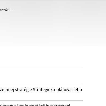
mentácii…
územnej stratégie Strategicko-plánovacieho
íprave a implementácii Integrovanej