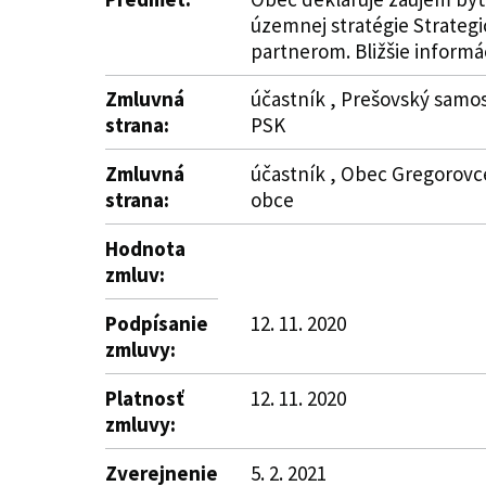
územnej stratégie Strateg
partnerom. Bližšie informáci
Zmluvná
účastník , Prešovský samos
strana:
PSK
Zmluvná
účastník , Obec Gregorovce
strana:
obce
Hodnota
zmluv:
Podpísanie
12. 11. 2020
zmluvy:
Platnosť
12. 11. 2020
zmluvy:
Zverejnenie
5. 2. 2021