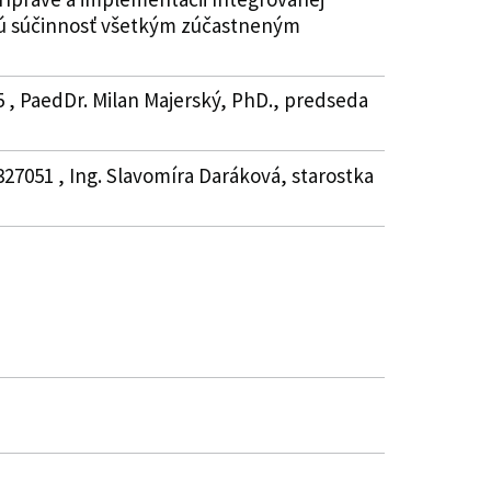
bnú súčinnosť všetkým zúčastneným
5 , PaedDr. Milan Majerský, PhD., predseda
27051 , Ing. Slavomíra Daráková, starostka