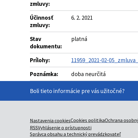
zmluvy:
Účinnosť
6. 2. 2021
zmluvy:
Stav
platná
dokumentu:
Prílohy:
11959_2021-02-05_zmluva
Poznámka:
doba neurčitá
Boli tieto informácie pre vás užitočné?
Cookies politika
Ochrana osobný
Nastavenia cookies
RSS
Vyhlásenie o prístupnosti
Správca obsahu a technický prevádzkovateľ