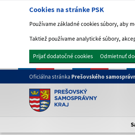
Cookies na stránke PSK
Používame základné cookies súbory, aby mo
Taktiež používame analytické súbory, akcep
Prijať dodatočné cookies
Odmietnuť do
PRESKOČIŤ NA HLAVNÝ OBSAH
Oficiálna stránka
Prešovského samosprávn
Doména psk.sk je oficiálna
Toto je oficiálna webová stránka Prešovsk
Oficiálne stránky využívajú doménu psk.sk.
S