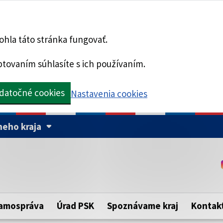
hla táto stránka fungovať.
tovaním súhlasíte s ich používaním.
datočné cookies
Nastavenia cookies
eho kraja
Táto stránka je zabezpe
Buďte pozorní a vždy sa ui
ého samosprávneho kraja.
zabezpečenú webovú strá
https:// pred názvom dom
amospráva
Úrad PSK
Spoznávame kraj
Kontak