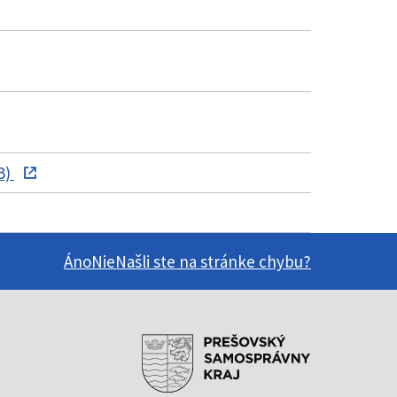
B)
Áno
Nie
Našli ste na stránke chybu?