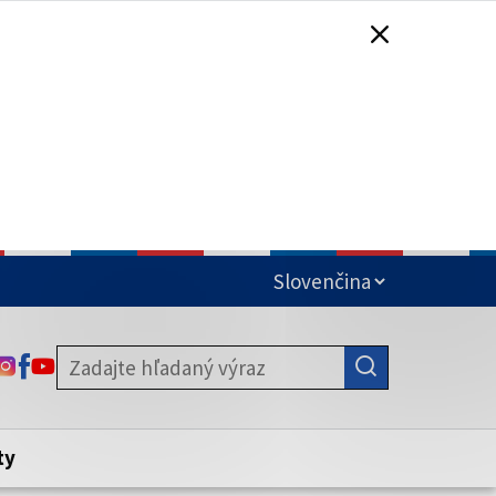
čená
ODKAZ SA OTVORÍ NA NOVEJ KARTE
ODKAZ SA OTVORÍ NA NOVEJ KARTE
ODKAZ SA OTVORÍ NA NOVEJ KARTE
stite, že zdieľate informácie iba cez
nku. Zabezpečená stránka vždy začína
ény webového sídla.
ty