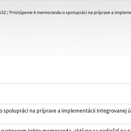
532 / Pristúpenie k memorandu o spolupráci na príprave a imple
 spolupráci na príprave a implementácii Integrovanej 
 partnerom tohto memoranda, aktívne sa podieľať na pr