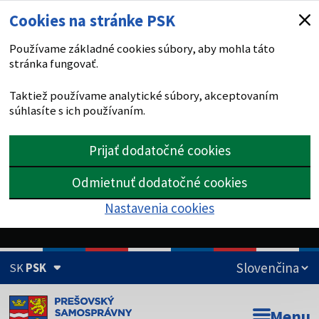
Cookies na stránke PSK
Používame základné cookies súbory, aby mohla táto
stránka fungovať.
Taktiež používame analytické súbory, akceptovaním
súhlasíte s ich používaním.
Prijať dodatočné cookies
Odmietnuť dodatočné cookies
Nastavenia cookies
SK
PSK
Doména psk.sk je oficiálna
Menu