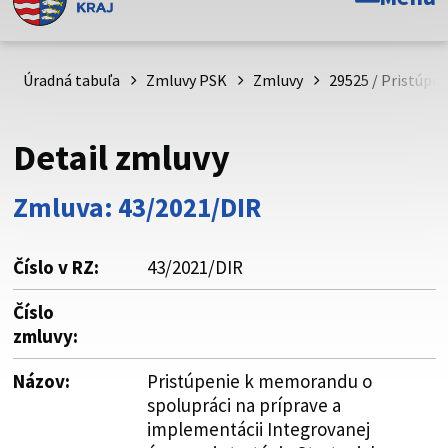
Toto je oficiálna webová stránka Prešovského
samosprávneho kraja. Oficiálne stránky využívajú doménu
psk.sk.
Úradná tabuľa
Zmluvy PSK
Zmluvy
29525 / Pristúpe
Táto stránka je zabezpečená
Detail zmluvy
Buďte pozorní a vždy sa uistite, že zdieľate informácie iba
cez zabezpečenú webovú stránku. Zabezpečená stránka
Zmluva: 43/2021/DIR
vždy začína https:// pred názvom domény webového sídla.
Číslo v RZ:
43/2021/DIR
Číslo
zmluvy:
Názov:
Pristúpenie k memorandu o
spolupráci na príprave a
implementácii Integrovanej