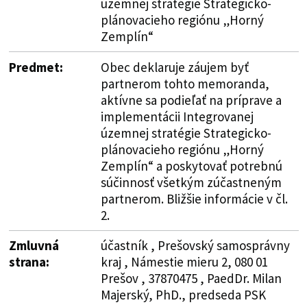
územnej stratégie Strategicko-
plánovacieho regiónu „Horný
Zemplín“
Predmet:
Obec deklaruje záujem byť
partnerom tohto memoranda,
aktívne sa podieľať na príprave a
implementácii Integrovanej
územnej stratégie Strategicko-
plánovacieho regiónu „Horný
Zemplín“ a poskytovať potrebnú
súčinnosť všetkým zúčastneným
partnerom. Bližšie informácie v čl.
2.
Zmluvná
účastník , Prešovský samosprávny
strana:
kraj , Námestie mieru 2, 080 01
Prešov , 37870475 , PaedDr. Milan
Majerský, PhD., predseda PSK