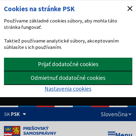
Cookies na stránke PSK
Používame základné cookies súbory, aby mohla táto
stránka fungovať.
Taktiež používame analytické súbory, akceptovaním
súhlasíte s ich používaním.
Prijať dodatočné cookies
Odmietnuť dodatočné cookies
Nastavenia cookies
SK
PSK
Doména psk.sk je oficiálna
Menu