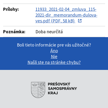
Prílohy:
11933_2021-02-04_zmluva_115-
2021-dir_memorandum-dulova-
ves.pdf (PDF, 58 kB)
Poznámka:
Doba neurčitá
Boli tieto informácie pre vás užitočné?
Áno
Nie
Našli ste na stránke chybu?