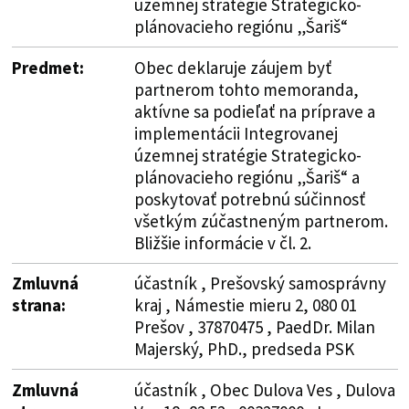
územnej stratégie Strategicko-
plánovacieho regiónu „Šariš“
Predmet:
Obec deklaruje záujem byť
partnerom tohto memoranda,
aktívne sa podieľať na príprave a
implementácii Integrovanej
územnej stratégie Strategicko-
plánovacieho regiónu „Šariš“ a
poskytovať potrebnú súčinnosť
všetkým zúčastneným partnerom.
Bližšie informácie v čl. 2.
Zmluvná
účastník , Prešovský samosprávny
strana:
kraj , Námestie mieru 2, 080 01
Prešov , 37870475 , PaedDr. Milan
Majerský, PhD., predseda PSK
Zmluvná
účastník , Obec Dulova Ves , Dulova