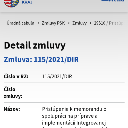
Toto je oficiálna webová stránka Prešovského
samosprávneho kraja. Oficiálne stránky využívajú doménu
psk.sk.
Úradná tabuľa
Zmluvy PSK
Zmluvy
29510 / Pristúpe
Táto stránka je zabezpečená
Detail zmluvy
Buďte pozorní a vždy sa uistite, že zdieľate informácie iba
cez zabezpečenú webovú stránku. Zabezpečená stránka
Zmluva: 115/2021/DIR
vždy začína https:// pred názvom domény webového sídla.
Číslo v RZ:
115/2021/DIR
Číslo
zmluvy:
Názov:
Pristúpenie k memorandu o
spolupráci na príprave a
implementácii Integrovanej