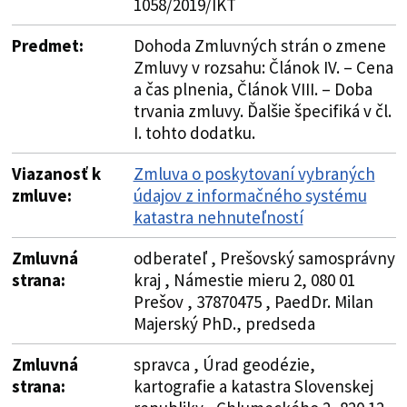
1058/2019/IKT
Predmet:
Dohoda Zmluvných strán o zmene
Zmluvy v rozsahu: Článok IV. – Cena
a čas plnenia, Článok VIII. – Doba
trvania zmluvy. Ďalšie špecifiká v čl.
I. tohto dodatku.
Viazanosť k
Zmluva o poskytovaní vybraných
zmluve:
údajov z informačného systému
katastra nehnuteľností
Zmluvná
odberateľ , Prešovský samosprávny
strana:
kraj , Námestie mieru 2, 080 01
Prešov , 37870475 , PaedDr. Milan
Majerský PhD., predseda
Zmluvná
spravca , Úrad geodézie,
strana:
kartografie a katastra Slovenskej