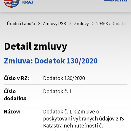
Toto je oficiálna webová stránka Prešovského
samosprávneho kraja. Oficiálne stránky využívajú doménu
psk.sk.
Úradná tabuľa
Zmluvy PSK
Zmluvy
29463 / Dodatok č
Táto stránka je zabezpečená
Detail zmluvy
Buďte pozorní a vždy sa uistite, že zdieľate informácie iba
cez zabezpečenú webovú stránku. Zabezpečená stránka
Zmluva: Dodatok 130/2020
vždy začína https:// pred názvom domény webového sídla.
Číslo v RZ:
Dodatok 130/2020
Číslo
Dodatok č. 1
dodatku:
Názov:
Dodatok č. 1 k Zmluve o
poskytovaní vybraných údajov z IS
Katastra nehnuteľností č.