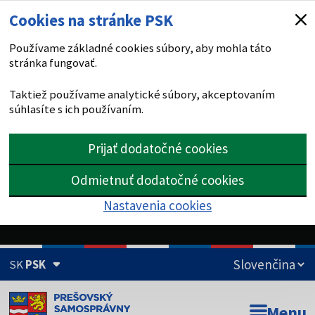
Cookies na stránke PSK
Používame základné cookies súbory, aby mohla táto
stránka fungovať.
Taktiež používame analytické súbory, akceptovaním
súhlasíte s ich používaním.
Prijať dodatočné cookies
Odmietnuť dodatočné cookies
Nastavenia cookies
SK
PSK
Doména psk.sk je oficiálna
Menu