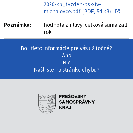
2020-kp_tyzden-psk-tv-
michalovce.pdf (PDF, 54 kB)
Poznámka:
hodnota zmluvy: celková suma za 1
rok
Boli tieto informácie pre vás užitočné?
Áno
Nie
Našli ste na stránke chybu?