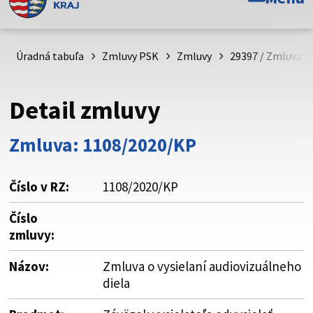
Toto je oficiálna webová stránka Prešovského
samosprávneho kraja. Oficiálne stránky využívajú doménu
psk.sk.
Úradná tabuľa
Zmluvy PSK
Zmluvy
29397 / Zmluva o 
Táto stránka je zabezpečená
Detail zmluvy
Buďte pozorní a vždy sa uistite, že zdieľate informácie iba
cez zabezpečenú webovú stránku. Zabezpečená stránka
Zmluva: 1108/2020/KP
vždy začína https:// pred názvom domény webového sídla.
Číslo v RZ:
1108/2020/KP
Číslo
zmluvy:
Názov:
Zmluva o vysielaní audiovizuálneho
diela