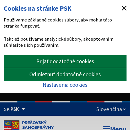
Cookies na stránke PSK
Používame základné cookies súbory, aby mohla táto
stránka fungovať.
Taktiež používame analytické súbory, akceptovaním
súhlasíte s ich používaním.
Prijať dodatočné cookies
Odmietnuť dodatočné cookies
Nastavenia cookies
SK
PSK
Doména psk.sk je oficiálna
Menu