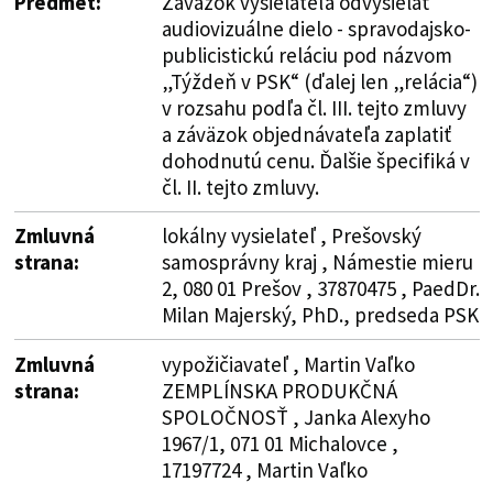
Predmet:
Záväzok vysielateľa odvysielať
audiovizuálne dielo - spravodajsko-
publicistickú reláciu pod názvom
„Týždeň v PSK“ (ďalej len „relácia“)
v rozsahu podľa čl. III. tejto zmluvy
a záväzok objednávateľa zaplatiť
dohodnutú cenu. Ďalšie špecifiká v
čl. II. tejto zmluvy.
Zmluvná
lokálny vysielateľ , Prešovský
strana:
samosprávny kraj , Námestie mieru
2, 080 01 Prešov , 37870475 , PaedDr.
Milan Majerský, PhD., predseda PSK
Zmluvná
vypožičiavateľ , Martin Vaľko
strana:
ZEMPLÍNSKA PRODUKČNÁ
SPOLOČNOSŤ , Janka Alexyho
1967/1, 071 01 Michalovce ,
17197724 , Martin Vaľko