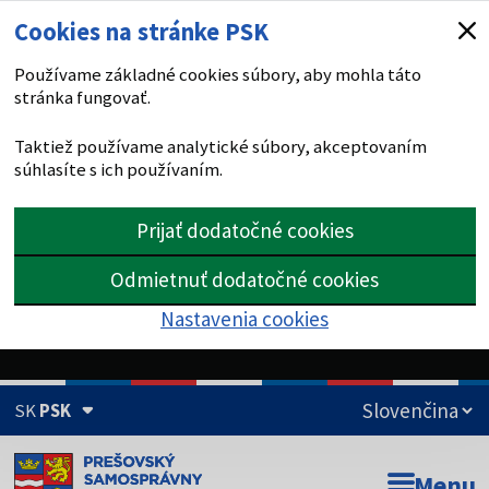
Cookies na stránke PSK
Používame základné cookies súbory, aby mohla táto
stránka fungovať.
Taktiež používame analytické súbory, akceptovaním
súhlasíte s ich používaním.
Prijať dodatočné cookies
Odmietnuť dodatočné cookies
Nastavenia cookies
SK
PSK
Doména psk.sk je oficiálna
Menu