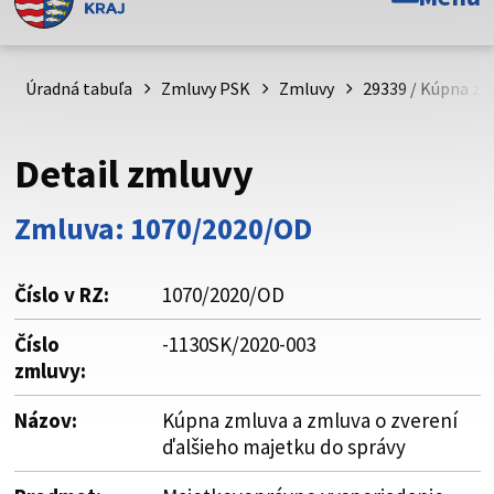
Toto je oficiálna webová stránka Prešovského
samosprávneho kraja. Oficiálne stránky využívajú doménu
psk.sk.
Úradná tabuľa
Zmluvy PSK
Zmluvy
29339 / Kúpna zm
Táto stránka je zabezpečená
Detail zmluvy
Buďte pozorní a vždy sa uistite, že zdieľate informácie iba
cez zabezpečenú webovú stránku. Zabezpečená stránka
Zmluva: 1070/2020/OD
vždy začína https:// pred názvom domény webového sídla.
Číslo v RZ:
1070/2020/OD
Číslo
-1130SK/2020-003
zmluvy:
Názov:
Kúpna zmluva a zmluva o zverení
ďalšieho majetku do správy