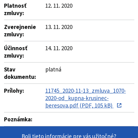
Platnosť
12. 11. 2020
zmluvy:
Zverejnenie
13. 11. 2020
zmluvy:
Účinnosť
14. 11. 2020
zmluvy:
Stav
platná
dokumentu:
Prílohy:
11745_2020-11-13_zmluva_1070-
2020-od_kupna-krusinec-
beresova.pdf (PDF, 105 kB)
Poznámka:
Boli tieto informácie pre vás užitočné?