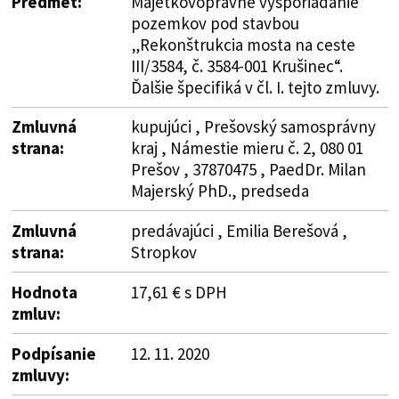
Predmet:
Majetkovoprávne vysporiadanie
pozemkov pod stavbou
„Rekonštrukcia mosta na ceste
III/3584, č. 3584-001 Krušinec“.
Ďalšie špecifiká v čl. I. tejto zmluvy.
Zmluvná
kupujúci , Prešovský samosprávny
strana:
kraj , Námestie mieru č. 2, 080 01
Prešov , 37870475 , PaedDr. Milan
Majerský PhD., predseda
Zmluvná
predávajúci , Emilia Berešová ,
strana:
Stropkov
Hodnota
17,61 € s DPH
zmluv:
Podpísanie
12. 11. 2020
zmluvy: