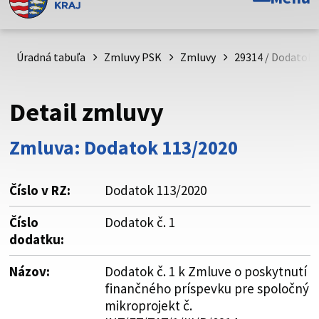
Toto je oficiálna webová stránka Prešovského
samosprávneho kraja. Oficiálne stránky využívajú doménu
psk.sk.
Úradná tabuľa
Zmluvy PSK
Zmluvy
29314 / Dodatok 
Táto stránka je zabezpečená
Detail zmluvy
Buďte pozorní a vždy sa uistite, že zdieľate informácie iba
cez zabezpečenú webovú stránku. Zabezpečená stránka
Zmluva: Dodatok 113/2020
vždy začína https:// pred názvom domény webového sídla.
Číslo v RZ:
Dodatok 113/2020
Číslo
Dodatok č. 1
dodatku:
Názov:
Dodatok č. 1 k Zmluve o poskytnutí
finančného príspevku pre spoločný
mikroprojekt č.