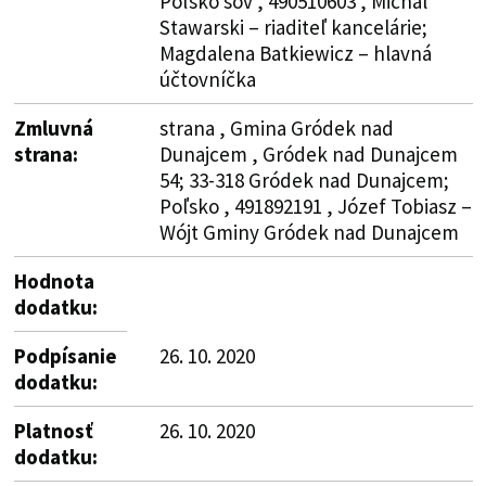
Poľsko šov , 490510603 , Michal
Stawarski – riaditeľ kancelárie;
Magdalena Batkiewicz – hlavná
účtovníčka
Zmluvná
strana , Gmina Gródek nad
strana:
Dunajcem , Gródek nad Dunajcem
54; 33-318 Gródek nad Dunajcem;
Poľsko , 491892191 , Józef Tobiasz –
Wójt Gminy Gródek nad Dunajcem
Hodnota
dodatku:
Podpísanie
26. 10. 2020
dodatku:
Platnosť
26. 10. 2020
dodatku: