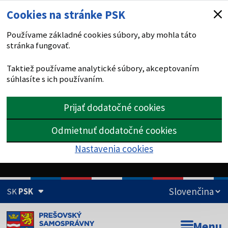
Cookies na stránke PSK
Používame základné cookies súbory, aby mohla táto
stránka fungovať.
Taktiež používame analytické súbory, akceptovaním
súhlasíte s ich používaním.
Prijať dodatočné cookies
Odmietnuť dodatočné cookies
Nastavenia cookies
SK
PSK
Doména psk.sk je oficiálna
Menu