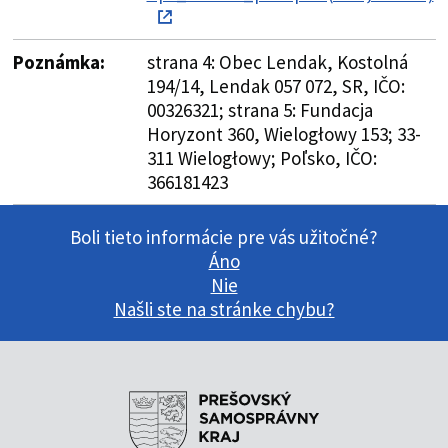
Poznámka:
strana 4: Obec Lendak, Kostolná
194/14, Lendak 057 072, SR, IČO:
00326321; strana 5: Fundacja
Horyzont 360, Wielogłowy 153; 33-
311 Wielogłowy; Poľsko, IČO:
366181423
Boli tieto informácie pre vás užitočné?
Áno
Nie
Našli ste na stránke chybu?