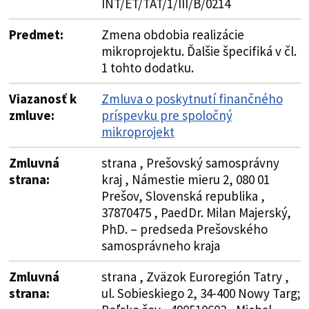
INT/ET/TAT/1/III/B/0214
Predmet:
Zmena obdobia realizácie
mikroprojektu. Ďalšie špecifiká v čl.
1 tohto dodatku.
Viazanosť k
Zmluva o poskytnutí finančného
zmluve:
príspevku pre spoločný
mikroprojekt
Zmluvná
strana , Prešovský samosprávny
strana:
kraj , Námestie mieru 2, 080 01
Prešov, Slovenská republika ,
37870475 , PaedDr. Milan Majerský,
PhD. – predseda Prešovského
samosprávneho kraja
Zmluvná
strana , Zväzok Euroregión Tatry ,
strana:
ul. Sobieskiego 2, 34-400 Nowy Targ;