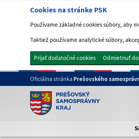
Cookies na stránke PSK
Používame základné cookies súbory, aby mo
Taktiež používame analytické súbory, akcep
Prijať dodatočné cookies
Odmietnuť do
PRESKOČIŤ NA HLAVNÝ OBSAH
Oficiálna stránka
Prešovského samosprávn
Doména psk.sk je oficiálna
Toto je oficiálna webová stránka Prešovsk
Oficiálne stránky využívajú doménu psk.sk.
S