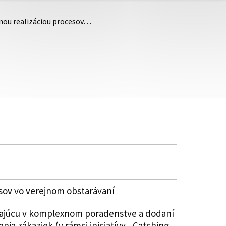
nou realizáciou procesov…
sov vo verejnom obstarávaní
ívajúcu v komplexnom poradenstve a dodaní
nia zákaziek (v rámci iniciatívy „Catching