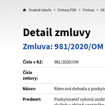
Úradná tabuľa
Zmluvy PSK
Zmluvy
29
Detail zmluvy
Zmluva: 981/2020/OM
Číslo v RZ:
981/2020/OM
Číslo
zmluvy:
Názov:
Rámcová dohoda o poskytov
Predmet:
Poskytovateľ vykoná osobi
služieb v oblasti verejnéh