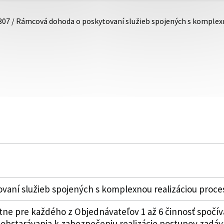
307 / Rámcová dohoda o poskytovaní služieb spojených s komplex
aní služieb spojených s komplexnou realizáciou proce
tne pre každého z Objednávateľov 1 až 6 činnosť spoč
o obstarávania k zabezpečeniu realizácie postupov zadáva