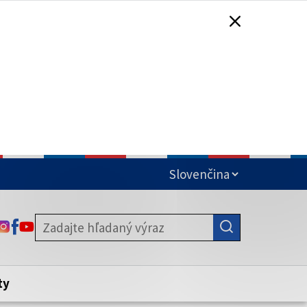
čená
ODKAZ SA OTVORÍ NA NOVEJ KARTE
ODKAZ SA OTVORÍ NA NOVEJ KARTE
ODKAZ SA OTVORÍ NA NOVEJ KARTE
stite, že zdieľate informácie iba cez
nku. Zabezpečená stránka vždy začína
ény webového sídla.
ty