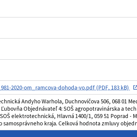
_981-2020-om_ramcova-dohoda-vo.pdf (PDF, 183 kB)
echnická Andyho Warhola, Duchnovičova 506, 068 01 Med
 Ľubovňa Objednávateľ 4: SOŠ agropotravinárska a techn
SOŠ elektrotechnická, Hlavná 1400/1, 059 51 Poprad - 
 samosprávneho kraja. Celková hodnota zmluvy objednáv