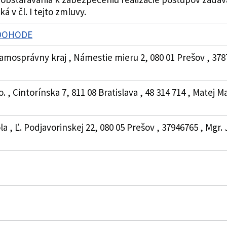
á v čl. I tejto zmluvy.
 DOHODE
amosprávny kraj , Námestie mieru 2, 080 01 Prešov , 378
o. , Cintorínska 7, 811 08 Bratislava , 48 314 714 , Matej 
a , Ľ. Podjavorinskej 22, 080 05 Prešov , 37946765 , Mgr. 