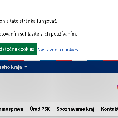
hla táto stránka fungovať.
tovaním súhlasíte s ich používaním.
datočné cookies
Nastavenia cookies
eho kraja
Táto stránka je zabezpe
Buďte pozorní a vždy sa ui
ého samosprávneho kraja.
zabezpečenú webovú strá
https:// pred názvom dom
amospráva
Úrad PSK
Spoznávame kraj
Kontak