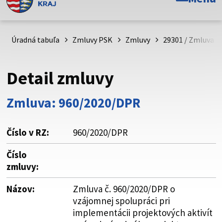
Toto je oficiálna webová stránka Prešovského
samosprávneho kraja. Oficiálne stránky využívajú doménu
psk.sk.
Úradná tabuľa
Zmluvy PSK
Zmluvy
29301 / Zmluva č
Táto stránka je zabezpečená
Detail zmluvy
Buďte pozorní a vždy sa uistite, že zdieľate informácie iba
cez zabezpečenú webovú stránku. Zabezpečená stránka
Zmluva: 960/2020/DPR
vždy začína https:// pred názvom domény webového sídla.
Číslo v RZ:
960/2020/DPR
Číslo
zmluvy:
Názov:
Zmluva č. 960/2020/DPR o
vzájomnej spolupráci pri
implementácii projektových aktivít