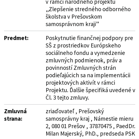
v rámci národného projektu
„Zlepšenie stredného odborného
školstva v Prešovskom
samosprávnom kraji”
Predmet:
Poskytnutie finančnej podpory pre
SŠ z prostriedkov Európskeho
sociálneho fondu a vymedzenie
zmluvných podmienok, práv a
povinností Zmluvných strán
podieľajúcich sa na implementácii
projektových aktivít v rámci
Projektu. Ďalšie špecifiká uvedené v
Čl. 3 tejto zmluvy.
Zmluvná
zriaďovateľ , Prešovský
strana:
samosprávny kraj , Námestie mieru
2, 080 01 Prešov , 37870475 , PaedDr.
Milan Majerský, PhD., predseda PSK