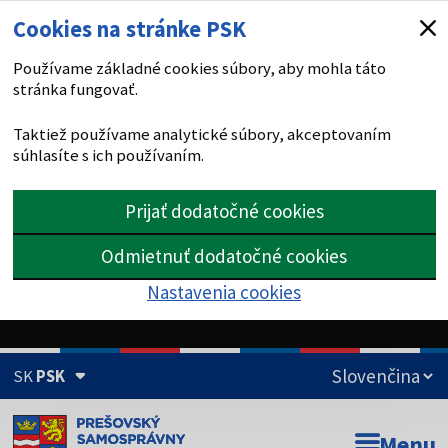
Cookies na stránke PSK
Používame základné cookies súbory, aby mohla táto
stránka fungovať.
Taktiež používame analytické súbory, akceptovaním
súhlasíte s ich používaním.
Prijať dodatočné cookies
Odmietnuť dodatočné cookies
Nastavenia cookies
SK
PSK
Doména psk.sk je oficiálna
Menu