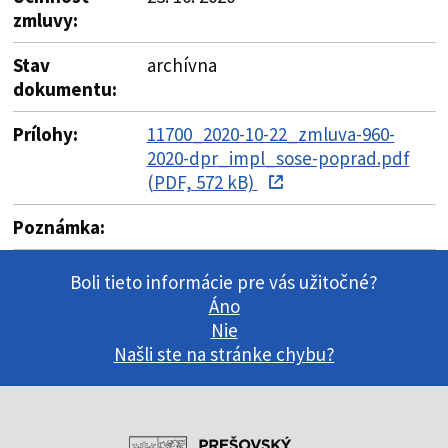
zmluvy:
Stav
archívna
dokumentu:
Prílohy:
11700_2020-10-22_zmluva-960-
2020-dpr_impl_sose-poprad.pdf
(PDF, 572 kB)
Poznámka:
Boli tieto informácie pre vás užitočné?
Áno
Nie
Našli ste na stránke chybu?