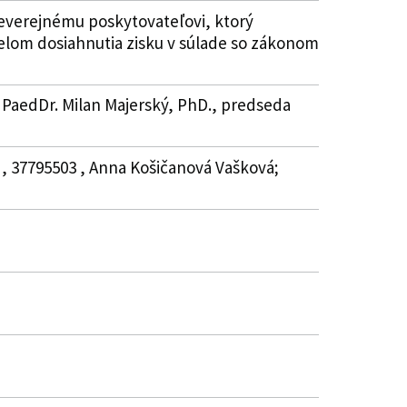
everejnému poskytovateľovi, ktorý
čelom dosiahnutia zisku v súlade so zákonom
 PaedDr. Milan Majerský, PhD., predseda
 , 37795503 , Anna Košičanová Vašková;