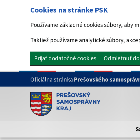
Cookies na stránke PSK
Používame základné cookies súbory, aby mo
Taktiež používame analytické súbory, akcep
Prijať dodatočné cookies
Odmietnuť do
PRESKOČIŤ NA HLAVNÝ OBSAH
Oficiálna stránka
Prešovského samosprávn
Doména psk.sk je oficiálna
Toto je oficiálna webová stránka Prešovsk
Oficiálne stránky využívajú doménu psk.sk.
S