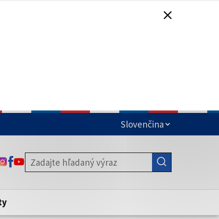
čená
ODKAZ SA OTVORÍ NA NOVEJ KARTE
ODKAZ SA OTVORÍ NA NOVEJ KARTE
ODKAZ SA OTVORÍ NA NOVEJ KARTE
stite, že zdieľate informácie iba cez
nku. Zabezpečená stránka vždy začína
ény webového sídla.
ty