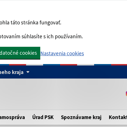
hla táto stránka fungovať.
tovaním súhlasíte s ich používaním.
datočné cookies
Nastavenia cookies
eho kraja
Táto stránka je zabezpe
Buďte pozorní a vždy sa ui
ého samosprávneho kraja.
zabezpečenú webovú strá
https:// pred názvom dom
amospráva
Úrad PSK
Spoznávame kraj
Kontak