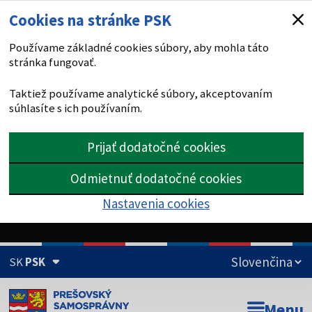
Cookies na stránke PSK
Používame základné cookies súbory, aby mohla táto
stránka fungovať.
Taktiež používame analytické súbory, akceptovaním
súhlasíte s ich používaním.
Prijať dodatočné cookies
Odmietnuť dodatočné cookies
Nastavenia cookies
SK
PSK
Doména psk.sk je oficiálna
Menu