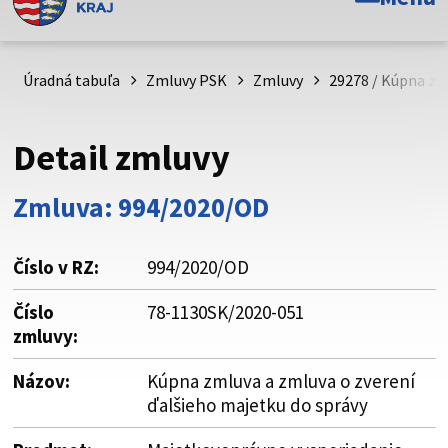
Toto je oficiálna webová stránka Prešovského
samosprávneho kraja. Oficiálne stránky využívajú doménu
psk.sk.
Úradná tabuľa
Zmluvy PSK
Zmluvy
29278 / Kúpna zm
Táto stránka je zabezpečená
Detail zmluvy
Buďte pozorní a vždy sa uistite, že zdieľate informácie iba
cez zabezpečenú webovú stránku. Zabezpečená stránka
Zmluva: 994/2020/OD
vždy začína https:// pred názvom domény webového sídla.
Číslo v RZ:
994/2020/OD
Číslo
78-1130SK/2020-051
zmluvy:
Názov:
Kúpna zmluva a zmluva o zverení
ďalšieho majetku do správy