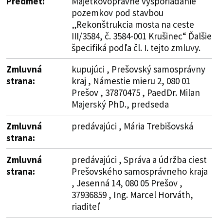
Predmet:
Majetkovoprávne vysporiadanie
pozemkov pod stavbou
„Rekonštrukcia mosta na ceste
III/3584, č. 3584-001 Krušinec“ Ďalšie
špecifiká podľa čl. I. tejto zmluvy.
Zmluvná
kupujúci , Prešovský samosprávny
strana:
kraj , Námestie mieru 2, 080 01
Prešov , 37870475 , PaedDr. Milan
Majerský PhD., predseda
Zmluvná
predávajúci , Mária Trebišovská
strana:
Zmluvná
predávajúci , Správa a údržba ciest
strana:
Prešovského samosprávneho kraja
, Jesenná 14, 080 05 Prešov ,
37936859 , Ing. Marcel Horváth,
riaditeľ