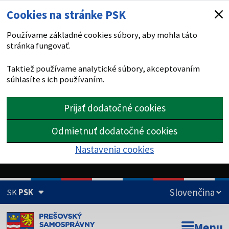
Cookies na stránke PSK
Používame základné cookies súbory, aby mohla táto
stránka fungovať.
Taktiež používame analytické súbory, akceptovaním
súhlasíte s ich používaním.
Prijať dodatočné cookies
Odmietnuť dodatočné cookies
Nastavenia cookies
SK
PSK
Doména psk.sk je oficiálna
Menu