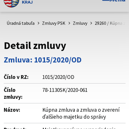
Toto je oficiálna webová stránka Prešovského
samosprávneho kraja. Oficiálne stránky využívajú doménu
psk.sk.
Úradná tabuľa
Zmluvy PSK
Zmluvy
29260 / Kúpna zm
Táto stránka je zabezpečená
Detail zmluvy
Buďte pozorní a vždy sa uistite, že zdieľate informácie iba
cez zabezpečenú webovú stránku. Zabezpečená stránka
Zmluva: 1015/2020/OD
vždy začína https:// pred názvom domény webového sídla.
Číslo v RZ:
1015/2020/OD
Číslo
78-1130SK/2020-061
zmluvy:
Názov:
Kúpna zmluva a zmluva o zverení
ďalšieho majetku do správy