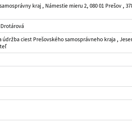
samosprávny kraj , Námestie mieru 2, 080 01 Prešov , 37
a Drotárová
a údržba ciest Prešovského samosprávneho kraja , Jesenn
teľ