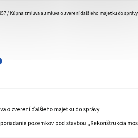
257 / Kúpna zmluva a zmluva o zverení ďalšieho majetku do správy
D
a o zverení ďalšieho majetku do správy
oriadanie pozemkov pod stavbou „Rekonštrukcia mosta n