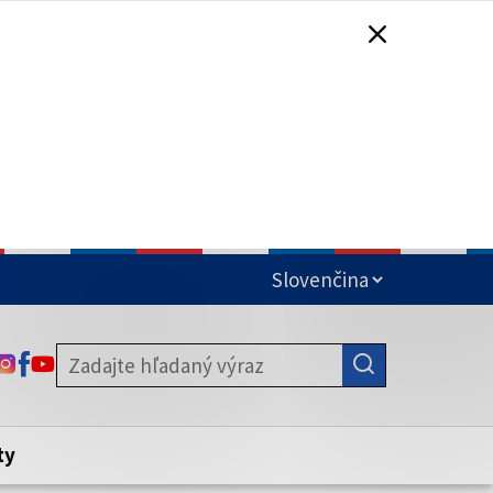
čená
ODKAZ SA OTVORÍ NA NOVEJ KARTE
ODKAZ SA OTVORÍ NA NOVEJ KARTE
ODKAZ SA OTVORÍ NA NOVEJ KARTE
stite, že zdieľate informácie iba cez
nku. Zabezpečená stránka vždy začína
ény webového sídla.
ty