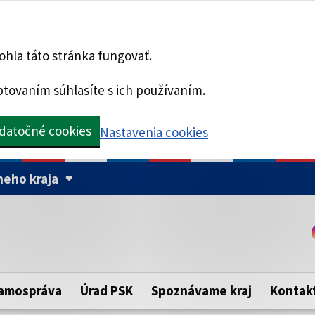
hla táto stránka fungovať.
tovaním súhlasíte s ich používaním.
datočné cookies
Nastavenia cookies
eho kraja
Táto stránka je zabezpe
Buďte pozorní a vždy sa ui
ého samosprávneho kraja.
zabezpečenú webovú strá
https:// pred názvom dom
amospráva
Úrad PSK
Spoznávame kraj
Kontak