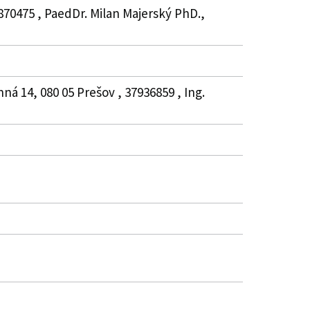
870475 , PaedDr. Milan Majerský PhD.,
á 14, 080 05 Prešov , 37936859 , Ing.