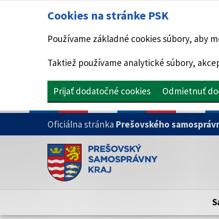
Cookies na stránke PSK
Používame základné cookies súbory, aby mo
Taktiež používame analytické súbory, akcep
Prijať dodatočné cookies
Odmietnuť do
PRESKOČIŤ NA HLAVNÝ OBSAH
Oficiálna stránka
Prešovského samosprávn
Doména psk.sk je oficiálna
Toto je oficiálna webová stránka Prešovsk
Oficiálne stránky využívajú doménu psk.sk.
S