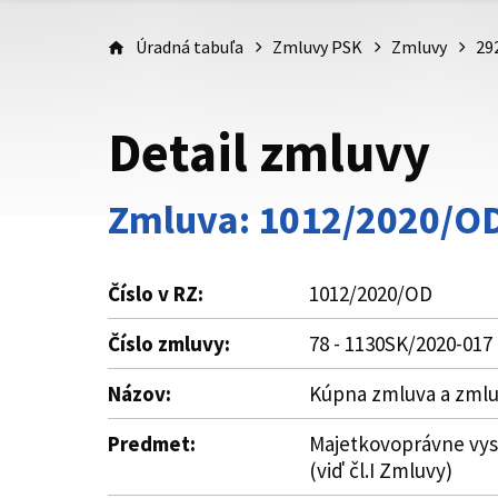
Úradná tabuľa
Zmluvy PSK
Zmluvy
29
Detail zmluvy
Zmluva: 1012/2020/O
Číslo v RZ:
1012/2020/OD
Číslo zmluvy:
78 - 1130SK/2020-017
Názov:
Kúpna zmluva a zmluv
Predmet:
Majetkovoprávne vysp
(viď čl.I Zmluvy)