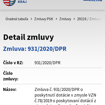
Toto je oficiálna webová stránka Prešovského
samosprávneho kraja. Oficiálne stránky využívajú doménu
psk.sk.
Úradná tabuľa
Zmluvy PSK
Zmluvy
29218 / Zmluva č
Táto stránka je zabezpečená
Detail zmluvy
Buďte pozorní a vždy sa uistite, že zdieľate informácie iba
cez zabezpečenú webovú stránku. Zabezpečená stránka
Zmluva: 931/2020/DPR
vždy začína https:// pred názvom domény webového sídla.
Číslo v RZ:
931/2020/DPR
Číslo
zmluvy:
Názov:
Zmluva č. 931/2020/DPR o
poskytnutí dotácie v zmysle VZN
č.78/2019 o poskytovaní dotácií z