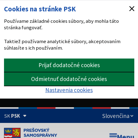
Cookies na stránke PSK
Používame základné cookies súbory, aby mohla táto
stránka fungovať.
Taktiež používame analytické súbory, akceptovaním
súhlasíte s ich používaním.
Prijať dodatočné cookies
Odmietnuť dodatočné cookies
Nastavenia cookies
SK
PSK
Doména psk.sk je oficiálna
Menu