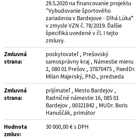
29.5.2020 na financovanie projektu
"Vybudovanie športového
zariadenia v Bardejove - Dlhá Lúka“
v zmysle VZN č. 78/2019. Ďalšie
špecifiká uvedené v čl. I tejto
zmluvy.
Zmluvná
poskytovateľ , Prešovský
strana:
samosprávny kraj , Námestie mieru
2, 080 01 Prešov , 37870475 , PaedDr.
Milan Majerský, PhD., predseda
Zmluvná
prijímateľ , Mesto Bardejov ,
strana:
Radničné námestie 16, 085 01
Bardejov , 00321842 , MUDr. Boris
Hanuščák, primátor
Hodnota
30 000,00 € s DPH
zmluv: