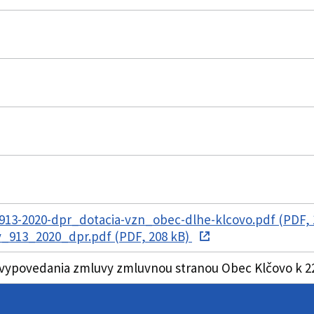
913-2020-dpr_dotacia-vzn_obec-dlhe-klcovo.pdf (PDF, 
_913_2020_dpr.pdf (PDF, 208 kB)
vypovedania zmluvy zmluvnou stranou Obec Klčovo k 22