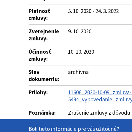
Platnosť
5. 10. 2020 - 24. 3. 2022
zmluvy:
Zverejnenie
9. 10. 2020
zmluvy:
Účinnosť
10. 10. 2020
zmluvy:
Stav
archívna
dokumentu:
Prílohy:
11606_2020-10-09_zmluva-
5494_vypovedanie_zmluvy
Poznámka:
Zrušenie zmluvy z dôvodu 
Boli tieto informácie pre vás užitočné?