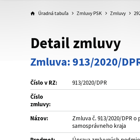
Úradná tabuľa
Zmluvy PSK
Zmluvy
29
Detail zmluvy
Zmluva: 913/2020/DP
Číslo v RZ:
913/2020/DPR
Číslo
zmluvy:
Názov:
Zmluva č. 913/2020/DPR o p
samosprávneho kraja
Predmet:
Úprava zmluvných podmieno