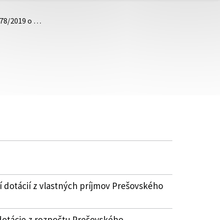
.78/2019 o …
 dotácií z vlastných príjmov Prešovského
dotácie z rozpočtu Prešovského