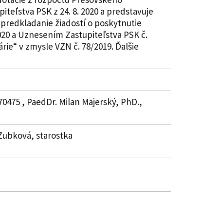
teľstva PSK z 24. 8. 2020 a predstavuje
 predkladanie žiadostí o poskytnutie
020 a Uznesením Zastupiteľstva PSK č.
ie“ v zmysle VZN č. 78/2019. Ďalšie
70475 , PaedDr. Milan Majerský, PhD.,
 Zubková, starostka