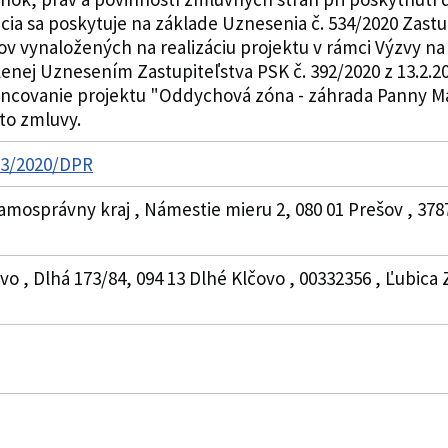
ia sa poskytuje na základe Uznesenia č. 534/2020 Zastupi
v vynaložených na realizáciu projektu v rámci Výzvy na
lenej Uznesením Zastupiteľstva PSK č. 392/2020 z 13.2.2
nancovanie projektu "Oddychová zóna - záhrada Panny Már
jto zmluvy.
913/2020/DPR
amosprávny kraj , Námestie mieru 2, 080 01 Prešov , 378
vo , Dlhá 173/84, 094 13 Dlhé Klčovo , 00332356 , Ľubica