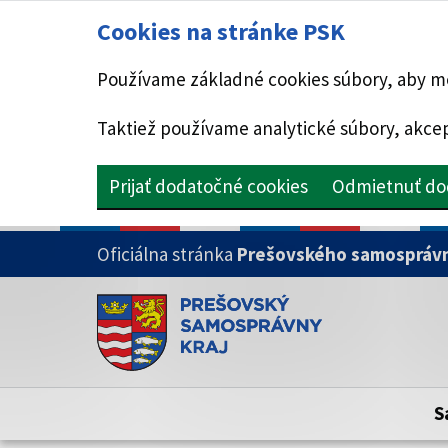
Cookies na stránke PSK
Používame základné cookies súbory, aby mo
Taktiež používame analytické súbory, akcep
Prijať dodatočné cookies
Odmietnuť do
PRESKOČIŤ NA HLAVNÝ OBSAH
Oficiálna stránka
Prešovského samosprávn
Doména psk.sk je oficiálna
Toto je oficiálna webová stránka Prešovsk
Oficiálne stránky využívajú doménu psk.sk.
S