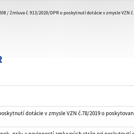
208 / Zmluva č. 913/2020/DPR o poskytnutí dotácie v zmysle VZN č
R
oskytnutí dotácie v zmysle VZN č.78/2019 o poskytovaní
k, práv a povinností zmluvných strán pri poskytnutí 