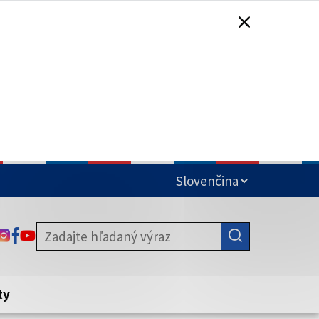
čená
ODKAZ SA OTVORÍ NA NOVEJ KARTE
ODKAZ SA OTVORÍ NA NOVEJ KARTE
ODKAZ SA OTVORÍ NA NOVEJ KARTE
stite, že zdieľate informácie iba cez
nku. Zabezpečená stránka vždy začína
ény webového sídla.
ty