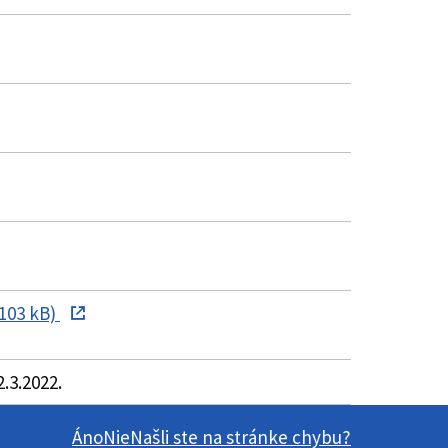
103 kB)
.3.2022.
Áno
Nie
Našli ste na stránke chybu?