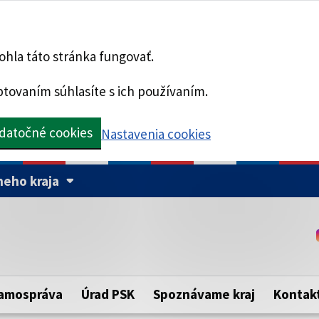
hla táto stránka fungovať.
tovaním súhlasíte s ich používaním.
datočné cookies
Nastavenia cookies
eho kraja
Táto stránka je zabezpe
Buďte pozorní a vždy sa ui
ého samosprávneho kraja.
zabezpečenú webovú strá
https:// pred názvom dom
amospráva
Úrad PSK
Spoznávame kraj
Kontak