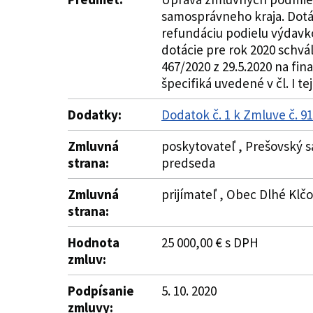
samosprávneho kraja. Dotác
refundáciu podielu výdavko
dotácie pre rok 2020 schvá
467/2020 z 29.5.2020 na fi
špecifiká uvedené v čl. I te
Dodatky:
Dodatok č. 1 k Zmluve č. 
Zmluvná
poskytovateľ , Prešovský s
strana:
predseda
Zmluvná
prijímateľ , Obec Dlhé Klčo
strana:
Hodnota
25 000,00 € s DPH
zmluv:
Podpísanie
5. 10. 2020
zmluvy: