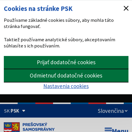
Cookies na stránke PSK
Používame základné cookies súbory, aby mohla táto
stránka fungovať.
Taktiež používame analytické súbory, akceptovaním
súhlasíte s ich používaním.
Prijať dodatočné cookies
Odmietnuť dodatočné cookies
Nastavenia cookies
SK
PSK
Doména psk.sk je oficiálna
Menu