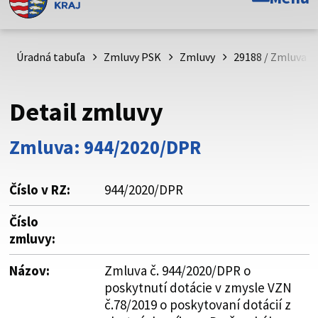
Toto je oficiálna webová stránka Prešovského
samosprávneho kraja. Oficiálne stránky využívajú doménu
psk.sk.
Úradná tabuľa
Zmluvy PSK
Zmluvy
29188 / Zmluva č
Táto stránka je zabezpečená
Detail zmluvy
Buďte pozorní a vždy sa uistite, že zdieľate informácie iba
cez zabezpečenú webovú stránku. Zabezpečená stránka
Zmluva: 944/2020/DPR
vždy začína https:// pred názvom domény webového sídla.
Číslo v RZ:
944/2020/DPR
Číslo
zmluvy:
Názov:
Zmluva č. 944/2020/DPR o
poskytnutí dotácie v zmysle VZN
č.78/2019 o poskytovaní dotácií z