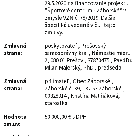
29.5.2020 na financovanie projektu
"Športové centrum - Záborské“ v
zmysle VZN č. 78/2019. Ďalšie
špecifiká uvedené v čl. I tejto
zmluvy.
Zmluvná
poskytovateľ , Prešovský
strana:
samosprávny kraj , Námestie mieru
2, 080 01 Prešov , 37870475 , PaedDr.
Milan Majerský, PhD., predseda
Zmluvná
prijímateľ , Obec Záborské ,
strana:
Záborské č. 39, 082 53 Záborské ,
00328014 , Kristína Maliňáková,
starostka
Hodnota
50 000,00 € s DPH
zmluv: