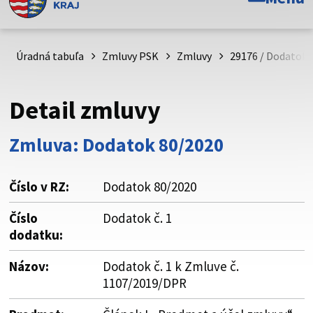
Toto je oficiálna webová stránka Prešovského
samosprávneho kraja. Oficiálne stránky využívajú doménu
psk.sk.
Úradná tabuľa
Zmluvy PSK
Zmluvy
29176 / Dodatok č
Táto stránka je zabezpečená
Detail zmluvy
Buďte pozorní a vždy sa uistite, že zdieľate informácie iba
cez zabezpečenú webovú stránku. Zabezpečená stránka
Zmluva: Dodatok 80/2020
vždy začína https:// pred názvom domény webového sídla.
Číslo v RZ:
Dodatok 80/2020
Číslo
Dodatok č. 1
dodatku:
Názov:
Dodatok č. 1 k Zmluve č.
1107/2019/DPR