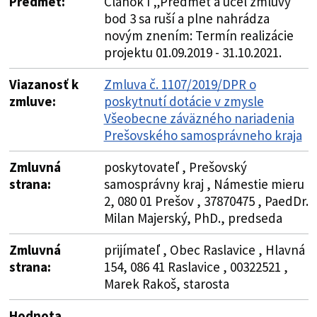
Predmet:
Článok I „Predmet a účel zmluvy“
bod 3 sa ruší a plne nahrádza
novým znením: Termín realizácie
projektu 01.09.2019 - 31.10.2021.
Viazanosť k
Zmluva č. 1107/2019/DPR o
zmluve:
poskytnutí dotácie v zmysle
Všeobecne záväzného nariadenia
Prešovského samosprávneho kraja
Zmluvná
poskytovateľ , Prešovský
strana:
samosprávny kraj , Námestie mieru
2, 080 01 Prešov , 37870475 , PaedDr.
Milan Majerský, PhD., predseda
Zmluvná
prijímateľ , Obec Raslavice , Hlavná
strana:
154, 086 41 Raslavice , 00322521 ,
Marek Rakoš, starosta
Hodnota