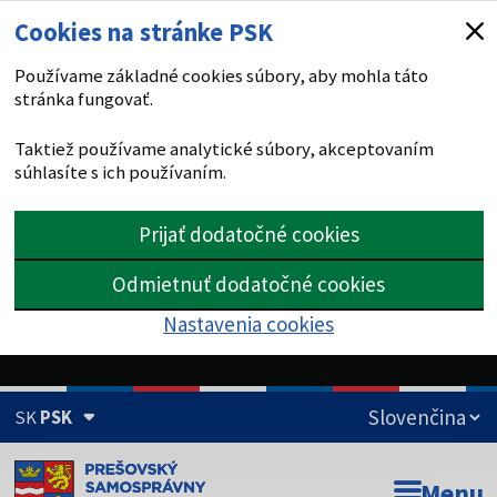
Cookies na stránke PSK
Používame základné cookies súbory, aby mohla táto
stránka fungovať.
Taktiež používame analytické súbory, akceptovaním
súhlasíte s ich používaním.
Prijať dodatočné cookies
Odmietnuť dodatočné cookies
Nastavenia cookies
SK
PSK
Doména psk.sk je oficiálna
Menu