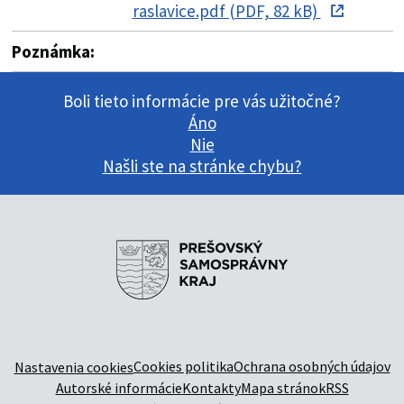
raslavice.pdf (PDF, 82 kB)
Poznámka:
Boli tieto informácie pre vás užitočné?
Áno
Nie
Našli ste na stránke chybu?
Cookies politika
Ochrana osobných údajov
Nastavenia cookies
Autorské informácie
Kontakty
Mapa stránok
RSS