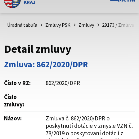
Toto je oficiálna webová stránka Prešovského
samosprávneho kraja. Oficiálne stránky využívajú doménu
psk.sk.
Úradná tabuľa
Zmluvy PSK
Zmluvy
29173 / Zmluva č
Táto stránka je zabezpečená
Detail zmluvy
Buďte pozorní a vždy sa uistite, že zdieľate informácie iba
cez zabezpečenú webovú stránku. Zabezpečená stránka
Zmluva: 862/2020/DPR
vždy začína https:// pred názvom domény webového sídla.
Číslo v RZ:
862/2020/DPR
Číslo
zmluvy:
Názov:
Zmluva č. 862/2020/DPR o
poskytnutí dotácie v zmysle VZN č.
78/2019 o poskytovaní dotácií z