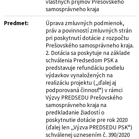
vlastných príjmov Prešovského
samosprávneho kraja
Predmet:
Úprava zmluvných podmienok,
práv a povinností zmluvných strán
pri poskytnutí dotácie z rozpočtu
Prešovského samosprávneho kraja.
2. Dotácia sa poskytuje na základe
schválenia Predsedom PSK a
predstavuje refundáciu podielu
výdavkov vynaložených na
realizáciu projektu („ďalej aj
podporovaná činnosť“) v rámci
Výzvy PREDSEDU Prešovského
samosprávneho kraja na
predkladanie žiadostí o
poskytnutie dotácie pre rok 2020
(ďalej len „Výzva PREDSEDU PSK“)
schválenej uznesením č. 390/2020