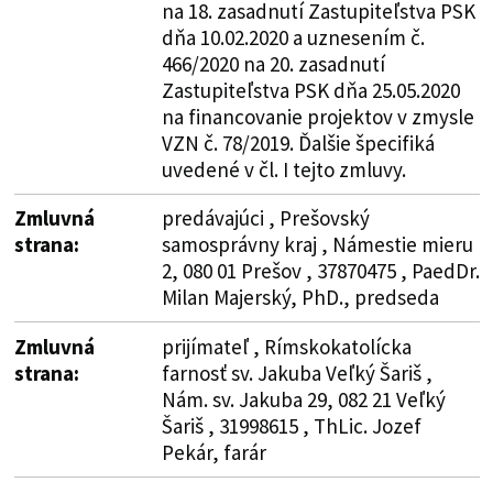
na 18. zasadnutí Zastupiteľstva PSK
dňa 10.02.2020 a uznesením č.
466/2020 na 20. zasadnutí
Zastupiteľstva PSK dňa 25.05.2020
na financovanie projektov v zmysle
VZN č. 78/2019. Ďalšie špecifiká
uvedené v čl. I tejto zmluvy.
Zmluvná
predávajúci , Prešovský
strana:
samosprávny kraj , Námestie mieru
2, 080 01 Prešov , 37870475 , PaedDr.
Milan Majerský, PhD., predseda
Zmluvná
prijímateľ , Rímskokatolícka
strana:
farnosť sv. Jakuba Veľký Šariš ,
Nám. sv. Jakuba 29, 082 21 Veľký
Šariš , 31998615 , ThLic. Jozef
Pekár, farár