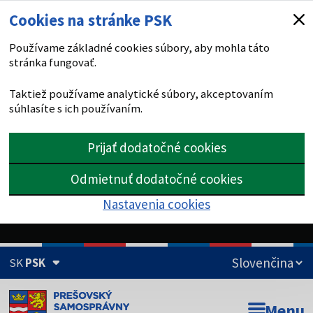
Cookies na stránke PSK
Používame základné cookies súbory, aby mohla táto
stránka fungovať.
Taktiež používame analytické súbory, akceptovaním
súhlasíte s ich používaním.
Prijať dodatočné cookies
Odmietnuť dodatočné cookies
Nastavenia cookies
SK
PSK
Doména psk.sk je oficiálna
Menu