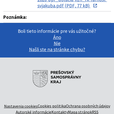
svjakuba.pdf (PDF, 77 kB)
Poznámka:
Boli tieto informácie pre vás užitočné?
Áno
Nie
Našli ste na stránke chybu?
Cookies politika
Ochrana osobných údajov
Nastavenia cookies
Autorské informácie
Kontakty
Mapa stránok
RSS