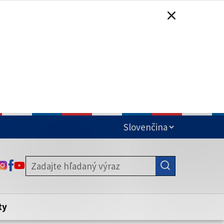
čená
ODKAZ SA OTVORÍ NA NOVEJ KARTE
ODKAZ SA OTVORÍ NA NOVEJ KARTE
ODKAZ SA OTVORÍ NA NOVEJ KARTE
stite, že zdieľate informácie iba cez
nku. Zabezpečená stránka vždy začína
ény webového sídla.
ty