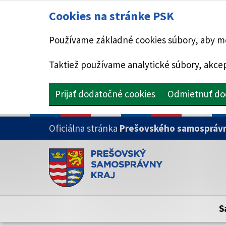
Cookies na stránke PSK
Používame základné cookies súbory, aby mo
Taktiež používame analytické súbory, akcep
Prijať dodatočné cookies
Odmietnuť do
PRESKOČIŤ NA HLAVNÝ OBSAH
Oficiálna stránka
Prešovského samosprávn
Doména psk.sk je oficiálna
Toto je oficiálna webová stránka Prešovsk
Oficiálne stránky využívajú doménu psk.sk.
S