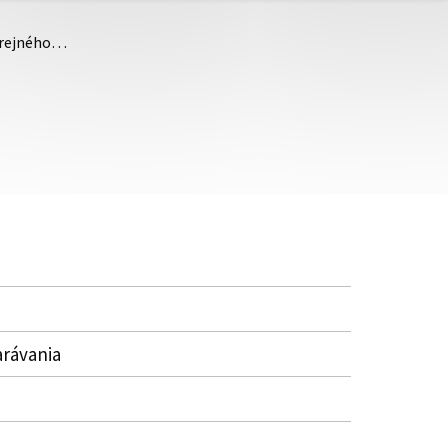
verejného…
arávania