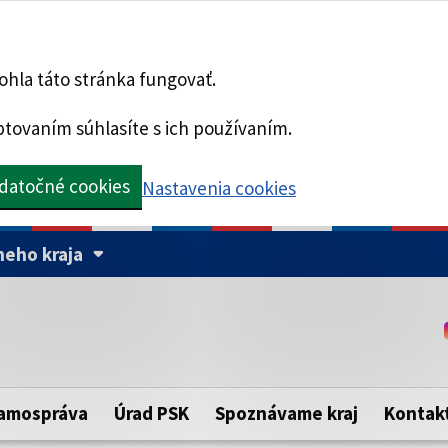
hla táto stránka fungovať.
tovaním súhlasíte s ich používaním.
datočné cookies
Nastavenia cookies
eho kraja
Táto stránka je zabezpe
Buďte pozorní a vždy sa ui
ého samosprávneho kraja.
zabezpečenú webovú strá
https:// pred názvom dom
amospráva
Úrad PSK
Spoznávame kraj
Kontak