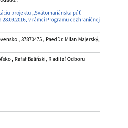
záciu projektu „Svätomariánska púť
 28.09.2016, v rámci Programu cezhraničnej
ovensko , 37870475 , PaedDr. Milan Majerský,
oľsko , Rafał Baliński, Riaditeľ Odboru