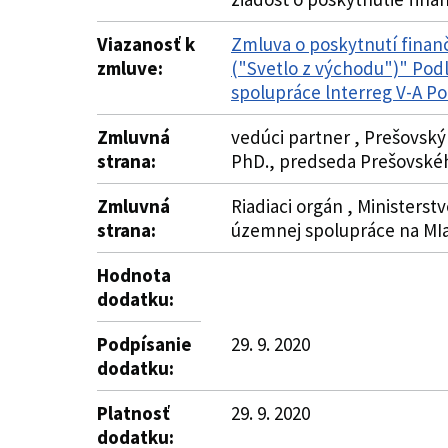
Viazanosť k
Zmluva o poskytnutí finanč
zmluve:
("Svetlo z východu")" Podľ
spolupráce lnterreg V-A P
Zmluvná
vedúci partner , Prešovský
strana:
PhD., predseda Prešovské
Zmluvná
Riadiaci orgán , Ministerstv
strana:
územnej spolupráce na MI
Hodnota
dodatku:
Podpísanie
29. 9. 2020
dodatku:
Platnosť
29. 9. 2020
dodatku: