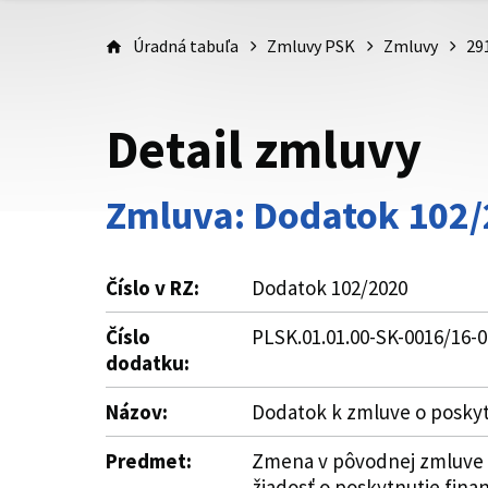
Úradná tabuľa
Zmluvy PSK
Zmluvy
29
Detail zmluvy
Zmluva: Dodatok 102
Číslo v RZ:
Dodatok 102/2020
Číslo
PLSK.01.01.00-SK-0016/16-0
dodatku:
Názov:
Dodatok k zmluve o poskyt
Predmet:
Zmena v pôvodnej zmluve o 
žiadosť o poskytnutie fina