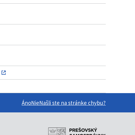
Áno
Nie
Našli ste na stránke chybu?