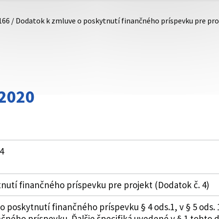
166 / Dodatok k zmluve o poskytnutí finančného príspevku pre proj
/2020
4
nutí finančného príspevku pre projekt (Dodatok č. 4)
poskytnutí finančného príspevku § 4 ods.1, v § 5 ods. 1
nčného príspevku. Ďalšie špecifiká uvedené v § 1 tohto 