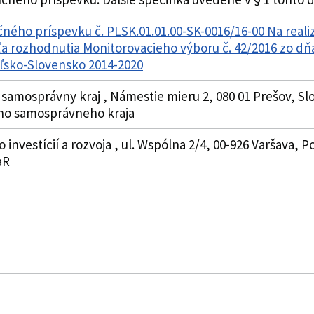
ného príspevku č. PLSK.01.01.00-SK-0016/16-00 Na reali
a rozhodnutia Monitorovacieho výboru č. 42/2016 zo dňa
oľsko-Slovensko 2014-2020
 samosprávny kraj , Námestie mieru 2, 080 01 Prešov, Sl
ho samosprávneho kraja
o investícií a rozvoja , ul. Wspólna 2/4, 00-926 Varšava, P
aR