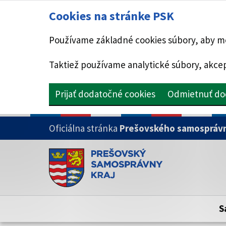
Cookies na stránke PSK
Používame základné cookies súbory, aby mo
Taktiež používame analytické súbory, akcep
Prijať dodatočné cookies
Odmietnuť do
PRESKOČIŤ NA HLAVNÝ OBSAH
Oficiálna stránka
Prešovského samosprávn
Doména psk.sk je oficiálna
Toto je oficiálna webová stránka Prešovsk
Oficiálne stránky využívajú doménu psk.sk.
S