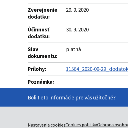
Zverejnenie
29. 9. 2020
dodatku:
Účinnosť
30. 9. 2020
dodatku:
Stav
platná
dokumentu:
Prílohy:
11564_2020-09-29_dodatok-
Poznámka:
Boli tieto informácie pre vás užitočné?
Cookies politika
Ochrana osobný
Nastavenia cookies