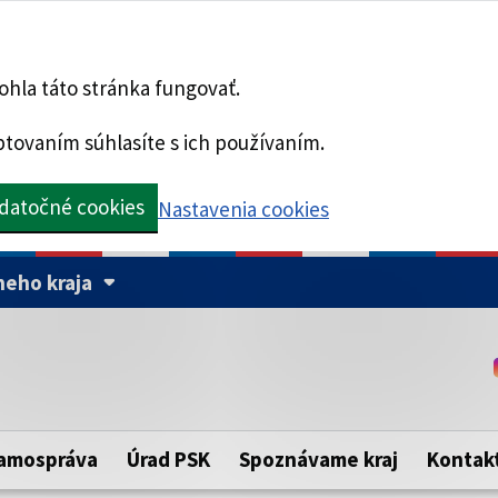
hla táto stránka fungovať.
tovaním súhlasíte s ich používaním.
datočné cookies
Nastavenia cookies
eho kraja
Táto stránka je zabezpe
Buďte pozorní a vždy sa ui
ého samosprávneho kraja.
zabezpečenú webovú strá
https:// pred názvom dom
amospráva
Úrad PSK
Spoznávame kraj
Kontak