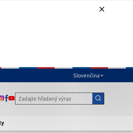
čená
ODKAZ SA OTVORÍ NA NOVEJ KARTE
ODKAZ SA OTVORÍ NA NOVEJ KARTE
ODKAZ SA OTVORÍ NA NOVEJ KARTE
stite, že zdieľate informácie iba cez
nku. Zabezpečená stránka vždy začína
ény webového sídla.
ty