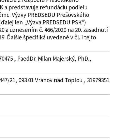
K a predstavuje refundáciu podielu
v rámci Výzvy PREDSEDU Prešovského
 (ďalej len „Výzva PREDSEDU PSK“)
20 a uznesením č. 466/2020 na 20. zasadnutí
 Ďalšie špecifiká uvedené v čl. I tejto
70475 , PaedDr. Milan Majerský, PhD.,
 2447/21, 093 01 Vranov nad Topľou , 31979351