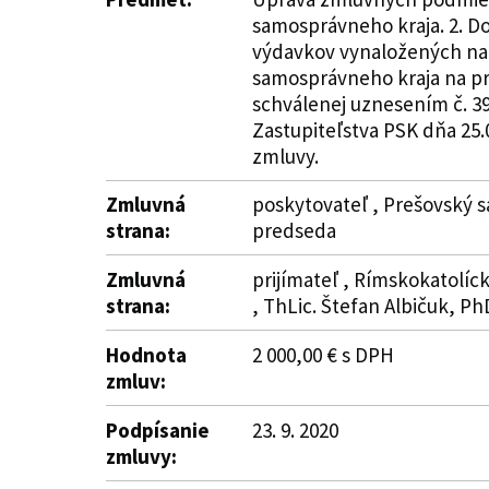
samosprávneho kraja. 2. D
výdavkov vynaložených na 
samosprávneho kraja na pr
schválenej uznesením č. 39
Zastupiteľstva PSK dňa 25.0
zmluvy.
Zmluvná
poskytovateľ , Prešovský s
strana:
predseda
Zmluvná
prijímateľ , Rímskokatolíck
strana:
, ThLic. Štefan Albičuk, PhD
Hodnota
2 000,00 € s DPH
zmluv:
Podpísanie
23. 9. 2020
zmluvy: