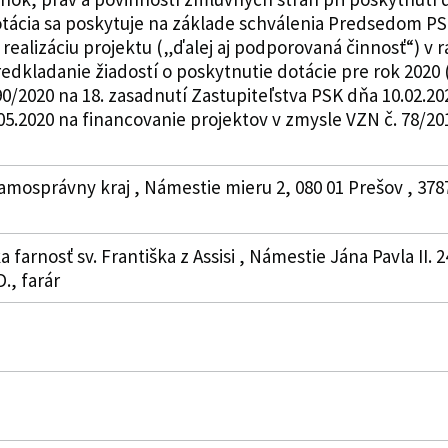
otácia sa poskytuje na základe schválenia Predsedom PS
realizáciu projektu („ďalej aj podporovaná činnosť“) 
edkladanie žiadostí o poskytnutie dotácie pre rok 2020
0/2020 na 18. zasadnutí Zastupiteľstva PSK dňa 10.02.20
5.2020 na financovanie projektov v zmysle VZN č. 78/2019.
amosprávny kraj , Námestie mieru 2, 080 01 Prešov , 378
a farnosť sv. Františka z Assisi , Námestie Jána Pavla II.
., farár