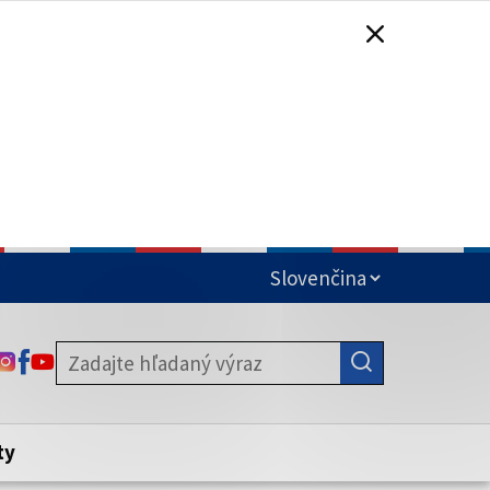
čená
ODKAZ SA OTVORÍ NA NOVEJ KARTE
ODKAZ SA OTVORÍ NA NOVEJ KARTE
ODKAZ SA OTVORÍ NA NOVEJ KARTE
stite, že zdieľate informácie iba cez
nku. Zabezpečená stránka vždy začína
ény webového sídla.
ty