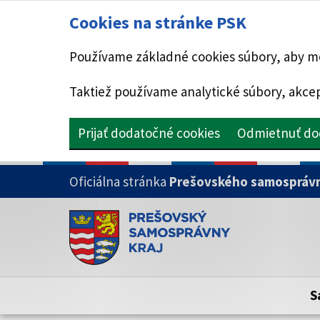
Cookies na stránke PSK
Používame základné cookies súbory, aby mo
Taktiež používame analytické súbory, akcep
Prijať dodatočné cookies
Odmietnuť do
PRESKOČIŤ NA HLAVNÝ OBSAH
Oficiálna stránka
Prešovského samosprávn
Doména psk.sk je oficiálna
Toto je oficiálna webová stránka Prešovsk
Oficiálne stránky využívajú doménu psk.sk.
S