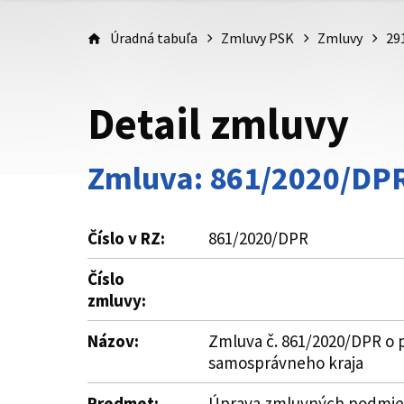
Úradná tabuľa
Zmluvy PSK
Zmluvy
29
Detail zmluvy
Zmluva: 861/2020/DP
Číslo v RZ:
861/2020/DPR
Číslo
zmluvy:
Názov:
Zmluva č. 861/2020/DPR o p
samosprávneho kraja
Predmet:
Úprava zmluvných podmieno