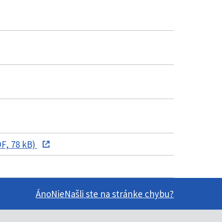
F, 78 kB)
Áno
Nie
Našli ste na stránke chybu?