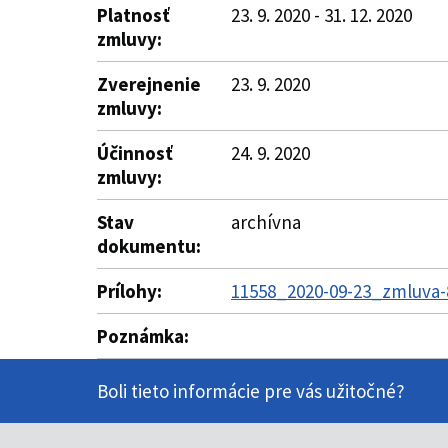
Platnosť
23. 9. 2020 - 31. 12. 2020
zmluvy:
Zverejnenie
23. 9. 2020
zmluvy:
Účinnosť
24. 9. 2020
zmluvy:
Stav
archívna
dokumentu:
Prílohy:
11558_2020-09-23_zmluva-8
Poznámka:
Boli tieto informácie pre vás užitočné?