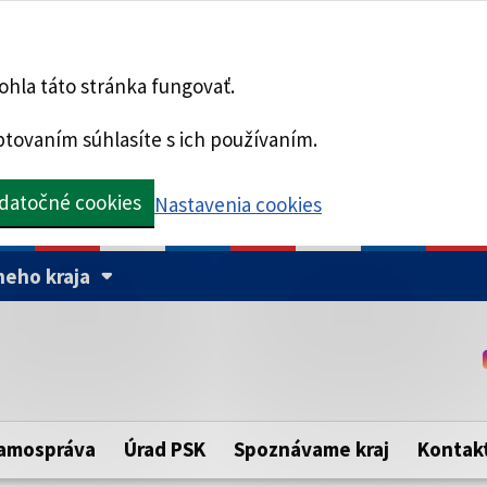
hla táto stránka fungovať.
tovaním súhlasíte s ich používaním.
datočné cookies
Nastavenia cookies
eho kraja
Táto stránka je zabezpe
Buďte pozorní a vždy sa ui
ého samosprávneho kraja.
zabezpečenú webovú strá
https:// pred názvom dom
amospráva
Úrad PSK
Spoznávame kraj
Kontak