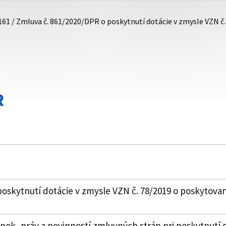
161 / Zmluva č. 861/2020/DPR o poskytnutí dotácie v zmysle VZN č
R
oskytnutí dotácie v zmysle VZN č. 78/2019 o poskytovan
k, práv a povinností zmluvných strán pri poskytnutí 