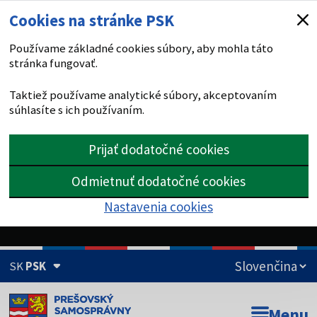
Cookies na stránke PSK
Používame základné cookies súbory, aby mohla táto
stránka fungovať.
Taktiež používame analytické súbory, akceptovaním
súhlasíte s ich používaním.
Prijať dodatočné cookies
Odmietnuť dodatočné cookies
Nastavenia cookies
SK
PSK
Doména psk.sk je oficiálna
Menu