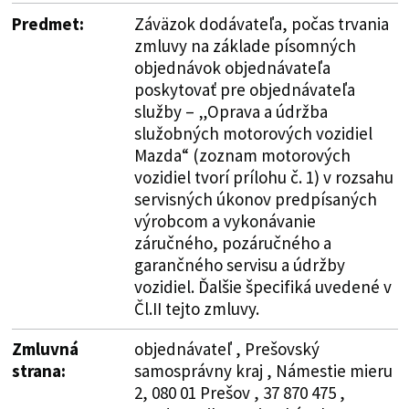
Predmet:
Záväzok dodávateľa, počas trvania
zmluvy na základe písomných
objednávok objednávateľa
poskytovať pre objednávateľa
služby – „Oprava a údržba
služobných motorových vozidiel
Mazda“ (zoznam motorových
vozidiel tvorí prílohu č. 1) v rozsahu
servisných úkonov predpísaných
výrobcom a vykonávanie
záručného, pozáručného a
garančného servisu a údržby
vozidiel. Ďalšie špecifiká uvedené v
Čl.II tejto zmluvy.
Zmluvná
objednávateľ , Prešovský
strana:
samosprávny kraj , Námestie mieru
2, 080 01 Prešov , 37 870 475 ,