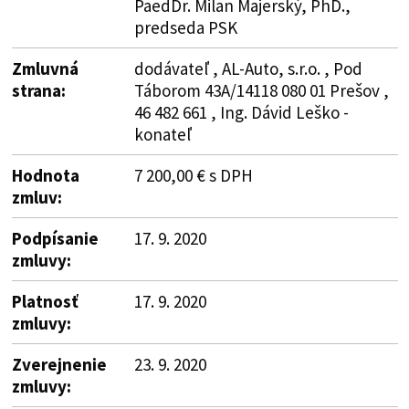
PaedDr. Milan Majerský, PhD.,
predseda PSK
Zmluvná
dodávateľ , AL-Auto, s.r.o. , Pod
strana:
Táborom 43A/14118 080 01 Prešov ,
46 482 661 , Ing. Dávid Leško -
konateľ
Hodnota
7 200,00 € s DPH
zmluv:
Podpísanie
17. 9. 2020
zmluvy:
Platnosť
17. 9. 2020
zmluvy:
Zverejnenie
23. 9. 2020
zmluvy: