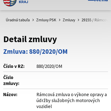
Toto je oficiálna webová stránka Prešovského
samosprávneho kraja. Oficiálne stránky využívajú doménu
psk.sk.
Úradná tabuľa
Zmluvy PSK
Zmluvy
29155 / Rámcová 
Táto stránka je zabezpečená
Detail zmluvy
Buďte pozorní a vždy sa uistite, že zdieľate informácie iba
cez zabezpečenú webovú stránku. Zabezpečená stránka
Zmluva: 880/2020/OM
vždy začína https:// pred názvom domény webového sídla.
Číslo v RZ:
880/2020/OM
Číslo
zmluvy:
Názov:
Rámcová zmluva o výkone opravy a
údržby služobných motorových
vozidiel