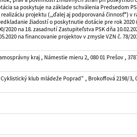
otácia sa poskytuje na základe schválenia Predsedom PS
realizáciu projektu („ďalej aj podporovaná činnosť“) 
edkladanie žiadostí o poskytnutie dotácie pre rok 2020
0/2020 na 18. zasadnutí Zastupiteľstva PSK dňa 10.02.20
5.2020 na financovanie projektov v zmysle VZN č. 78/2019.
amosprávny kraj , Námestie mieru 2, 080 01 Prešov , 378
"Cyklistický klub mládeže Poprad" , Brokoffová 2198/3, 