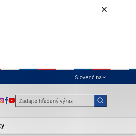
čená
ODKAZ SA OTVORÍ NA NOVEJ KARTE
ODKAZ SA OTVORÍ NA NOVEJ KARTE
ODKAZ SA OTVORÍ NA NOVEJ KARTE
stite, že zdieľate informácie iba cez
nku. Zabezpečená stránka vždy začína
ény webového sídla.
ty