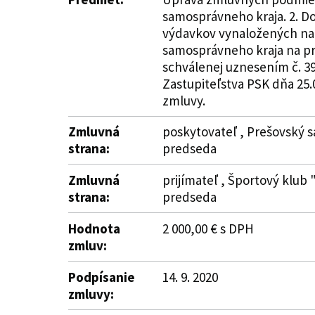
samosprávneho kraja. 2. D
výdavkov vynaložených na 
samosprávneho kraja na pr
schválenej uznesením č. 39
Zastupiteľstva PSK dňa 25.0
zmluvy.
Zmluvná
poskytovateľ , Prešovský s
strana:
predseda
Zmluvná
prijímateľ , Športový klub 
strana:
predseda
Hodnota
2 000,00 € s DPH
zmluv:
Podpísanie
14. 9. 2020
zmluvy: