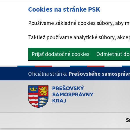
Cookies na stránke PSK
Používame základné cookies súbory, aby mo
Taktiež používame analytické súbory, akcep
Prijať dodatočné cookies
Odmietnuť do
PRESKOČIŤ NA HLAVNÝ OBSAH
Oficiálna stránka
Prešovského samosprávn
Doména psk.sk je oficiálna
Toto je oficiálna webová stránka Prešovsk
Oficiálne stránky využívajú doménu psk.sk.
S