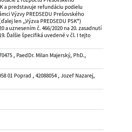
K a predstavuje refundáciu podielu
v rámci Výzvy PREDSEDU Prešovského
 (ďalej len „Výzva PREDSEDU PSK“)
20 a uznesením č. 466/2020 na 20. zasadnutí
 Ďalšie špecifiká uvedené v čl. I tejto
70475 , PaedDr. Milan Majerský, PhD.,
058 01 Poprad , 42088054 , Jozef Nazarej,