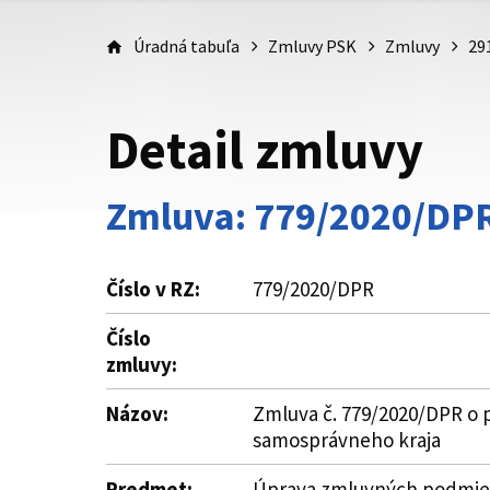
Úradná tabuľa
Zmluvy PSK
Zmluvy
29
Detail zmluvy
Zmluva: 779/2020/DP
Číslo v RZ:
779/2020/DPR
Číslo
zmluvy:
Názov:
Zmluva č. 779/2020/DPR o p
samosprávneho kraja
Predmet:
Úprava zmluvných podmieno