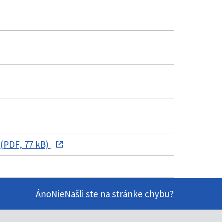
(PDF, 77 kB)
Áno
Nie
Našli ste na stránke chybu?