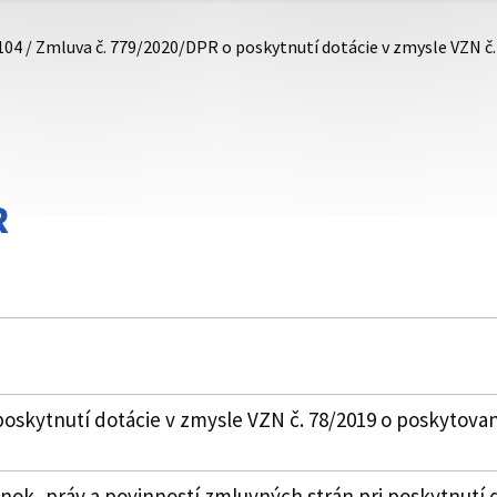
104 / Zmluva č. 779/2020/DPR o poskytnutí dotácie v zmysle VZN č
R
oskytnutí dotácie v zmysle VZN č. 78/2019 o poskytovan
k, práv a povinností zmluvných strán pri poskytnutí 