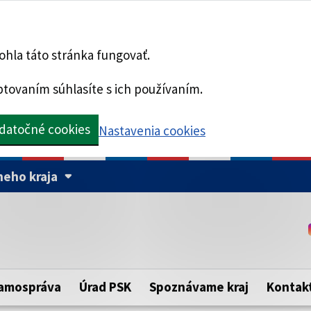
hla táto stránka fungovať.
tovaním súhlasíte s ich používaním.
datočné cookies
Nastavenia cookies
eho kraja
Táto stránka je zabezpe
Buďte pozorní a vždy sa ui
ého samosprávneho kraja.
zabezpečenú webovú strá
https:// pred názvom dom
amospráva
Úrad PSK
Spoznávame kraj
Kontak