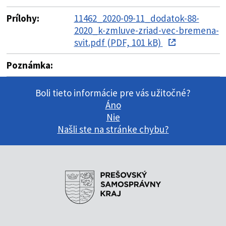
Prílohy:
11462_2020-09-11_dodatok-88-
2020_k-zmluve-zriad-vec-bremena-
svit.pdf (PDF, 101 kB)
Poznámka:
Boli tieto informácie pre vás užitočné?
Áno
Nie
Našli ste na stránke chybu?