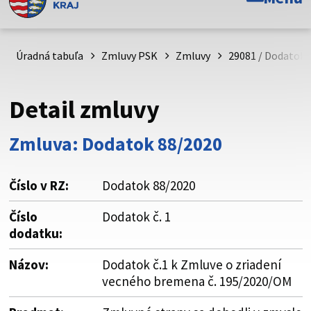
Toto je oficiálna webová stránka Prešovského
samosprávneho kraja. Oficiálne stránky využívajú doménu
psk.sk.
Úradná tabuľa
Zmluvy PSK
Zmluvy
29081 / Dodatok 
Táto stránka je zabezpečená
Detail zmluvy
Buďte pozorní a vždy sa uistite, že zdieľate informácie iba
cez zabezpečenú webovú stránku. Zabezpečená stránka
Zmluva: Dodatok 88/2020
vždy začína https:// pred názvom domény webového sídla.
Číslo v RZ:
Dodatok 88/2020
Číslo
Dodatok č. 1
dodatku:
Názov:
Dodatok č.1 k Zmluve o zriadení
vecného bremena č. 195/2020/OM