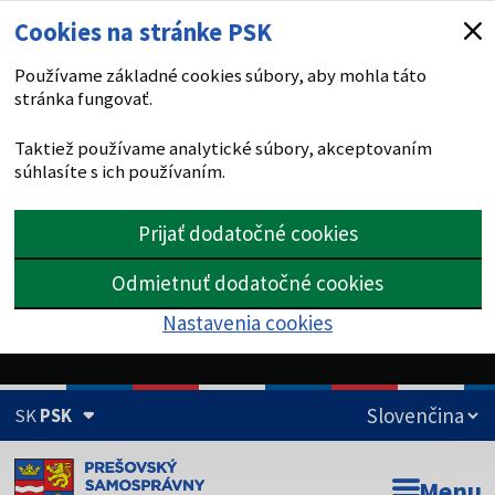
Cookies na stránke PSK
Používame základné cookies súbory, aby mohla táto
stránka fungovať.
Taktiež používame analytické súbory, akceptovaním
súhlasíte s ich používaním.
Prijať dodatočné cookies
Odmietnuť dodatočné cookies
Nastavenia cookies
SK
PSK
Doména psk.sk je oficiálna
Menu