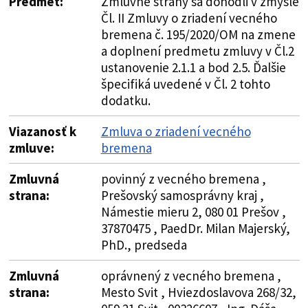
Predmet:
Zmluvné strany sa dohodli v zmysle
Čl. II Zmluvy o zriadení vecného
bremena č. 195/2020/OM na zmene
a doplnení predmetu zmluvy v Čl.2
ustanovenie 2.1.1 a bod 2.5. Ďalšie
špecifiká uvedené v Čl. 2 tohto
dodatku.
Viazanosť k
Zmluva o zriadení vecného
zmluve:
bremena
Zmluvná
povinný z vecného bremena ,
strana:
Prešovský samosprávny kraj ,
Námestie mieru 2, 080 01 Prešov ,
37870475 , PaedDr. Milan Majerský,
PhD., predseda
Zmluvná
oprávnený z vecného bremena ,
strana:
Mesto Svit , Hviezdoslavova 268/32,